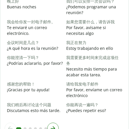
晚上好
我们可以安排一次会议吗？
Buenas noches
¿Podemos programar una
M
reunión?
我会给你发一封电子邮件。
如果您需要什么，请告诉我
B
Te enviaré un correo
Por favor, avísame si
n
electrónico.
necesitas algo
会议时间是几点？
我正在努力
D
¿A qué hora es la reunión?
Estoy trabajando en ello
你能澄清一下吗？
我需要更多时间来完成这项任
S
¿Podrías aclararlo, por favor?
务
Necesito más tiempo para
A
acabar esta tarea.
感谢您的帮助！
请给我发电子邮件
¿
¡Gracias por tu ayuda!
Por favor, envíame un correo
c
electrónico
我们稍后再讨论这个问题
你能再说一遍吗？
Discutamos esto más tarde.
¿Puedes repetir eso?