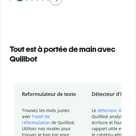
Tout est à portée de main avec
Quillbot
Reformulateur de texte
Détecteur d'IA
Trouvez les mots justes
Le
détecteur d'IA
de
avec
l'outil de
Quillbot analyse votr
reformulation
de Quillbot.
écriture et fournit un
Utilisez nos modes pour
rapport
utile et détail
trouver le bon ton pour
le contenu généré
par