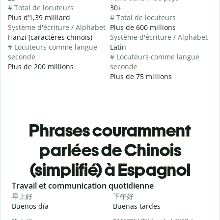
# Total de locuteurs
30+
Plus d’1,39 milliard
# Total de locuteurs
Système d'écriture / Alphabet
Plus de 600 millions
Hanzi (caractères chinois)
Système d'écriture / Alphabet
# Locuteurs comme langue
Latin
seconde
# Locuteurs comme langue
Plus de 200 millions
seconde
Plus de 75 millions
Phrases couramment
parlées de Chinois
(simplifié) à Espagnol
Slide 1 of 6
Travail et communication quotidienne
S
早上好
下午好
Buenos día
Buenas tardes
H