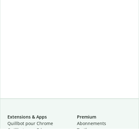
Extensions & Apps
Premium
Quillbot pour Chrome
Abonnements
Quillbot pour Edge
Tarifs
Quillbot pour Safari
Pour les entreprises