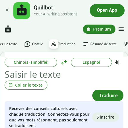
Quillbot
Open App
Your AI writing assistant
Premium
r un texte
Chat IA
Traduction
Résumé de texte
Chinois (simplifié)
Espagnol
Coller le texte
Traduire
Recevez des conseils culturels avec
chaque traduction. Connectez-vous pour
S’inscrire
que vos mots résonnent, pas seulement
se traduisent.