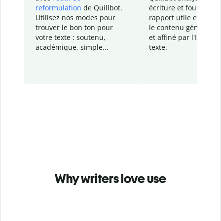
reformulation
de Quillbot.
écriture et fournit un
Utilisez nos modes pour
rapport
utile et détail
trouver le bon ton pour
le contenu généré
par
votre texte : soutenu,
et affiné par l'IA dans
académique, simple...
texte.
Why writers love use