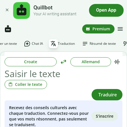
Quillbot
Open App
Your AI writing assistant
Premium
r un texte
Chat IA
Traduction
Résumé de texte
Croate
Allemand
Coller le texte
Traduire
Recevez des conseils culturels avec
chaque traduction. Connectez-vous pour
S’inscrire
que vos mots résonnent, pas seulement
se traduisent.