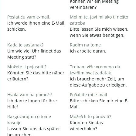
Können wir ein Meeting
D
vereinbaren?
G
Poslat ću vam e-mail.
Molim te, javi mi ako ti nešto
Ich werde Ihnen eine E-Mail
zatreba
schicken.
Bitte lassen Sie mich wissen,
G
wenn Sie etwas benötigen.
d
Kada je sastanak?
Radim na tome
J
Um wie viel Uhr findet das
Ich arbeite daran.
Meeting statt?
A
Možete li pojasniti?
Trebam više vremena da
Könnten Sie das bitte näher
izvršim ovaj zadatak
erläutern?
Ich brauche mehr Zeit, um
G
diese Aufgabe zu erledigen.
W
Hvala vam na pomoći!
Pošaljite mi e-mail
Ich danke Ihnen für Ihre
Bitte schicken Sie mir eine E-
Hilfe!
Mail.
Razgovarajmo o tome
Možeš li to ponoviti?
kasnije
Könnten Sie das
Lassen Sie uns das später
wiederholen?
besprechen.