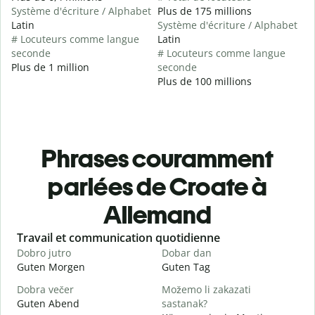
Système d'écriture / Alphabet
Plus de 175 millions
Latin
Système d'écriture / Alphabet
# Locuteurs comme langue
Latin
seconde
# Locuteurs comme langue
Plus de 1 million
seconde
Plus de 100 millions
Phrases couramment
parlées de Croate à
Allemand
Slide 1 of 6
Travail et communication quotidienne
S
Dobro jutro
Dobar dan
B
Guten Morgen
Guten Tag
H
Dobra večer
Možemo li zakazati
M
Guten Abend
sastanak?
I