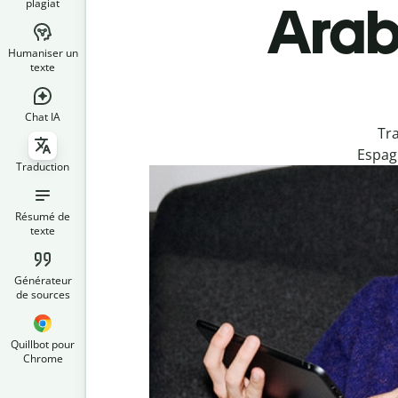
plagiat
Arab
Humaniser un
texte
Chat IA
Tr
Espagn
Traduction
Résumé de
texte
Générateur
de sources
Quillbot pour
Chrome