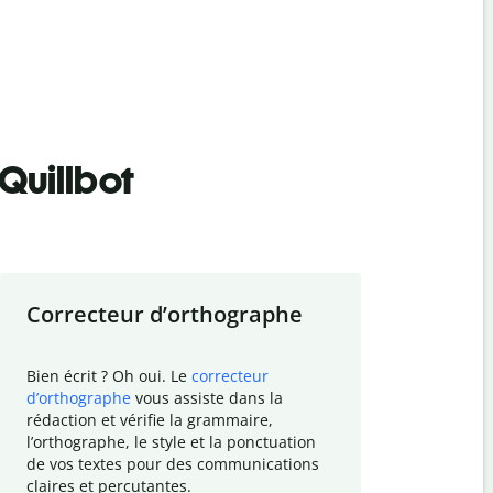
Quillbot
Correcteur d
’
orthographe
Résumer
Bien écrit ? Oh oui. Le
correcteur
Besoin de r
d
’
orthographe
vous assiste dans la
simplifier v
rédaction et vérifie la grammaire,
vos travaux
l
’
orthographe, le style et la ponctuation
résumé de t
de vos textes pour des communications
tâche et vo
claires et percutantes.
claire des 