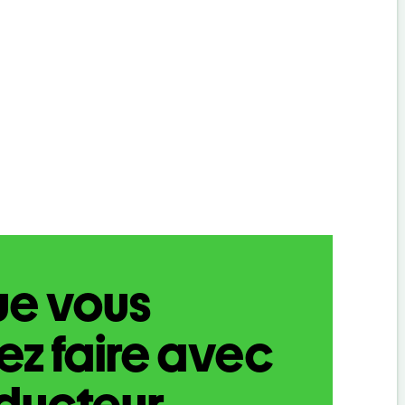
ue vous
z faire avec
aducteur