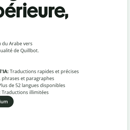
érieure,
u du Arabe vers
alité de Quillbot.
l'IA:
Traductions rapides et précises
, phrases et paragraphes
Plus de
52
langues disponibles
:
Traductions illimitées
mium