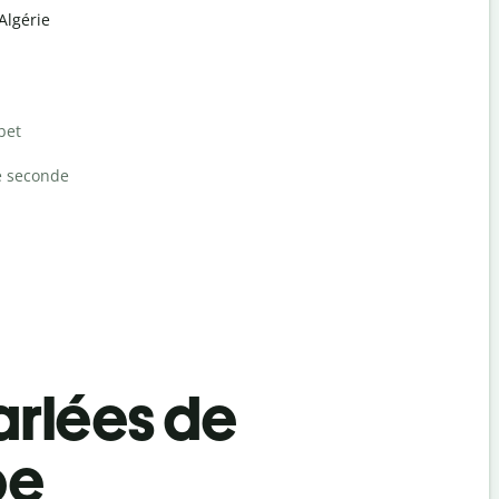
Algérie
bet
e seconde
rlées de
be