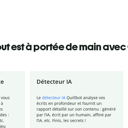
ut est à portée de main avec 
te
Détecteur IA
 vous
Le
détecteur IA
Quillbot analyse vos
 à
écrits en profondeur et fournit un
es
rapport
détaillé sur son contenu : généré
des :
par l
’
IA, écrit par un humain, affiné par
tc.
l
’
IA, etc. Finis, les secrets !
jeu