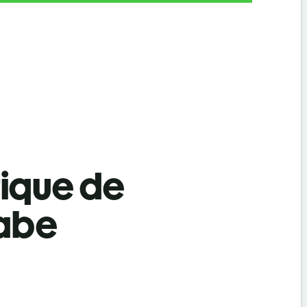
tique de
rabe