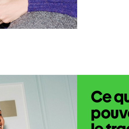
Ce q
pouve
le tr