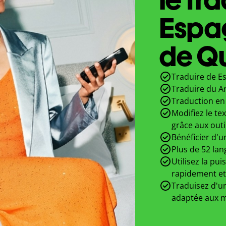
Espa
de Qu
Traduire de E
Traduire du A
Traduction en 
Modifiez le te
grâce aux outi
Bénéficier d'u
Plus de 52 lan
Utilisez la pui
rapidement et
Traduisez d'un
adaptée aux m