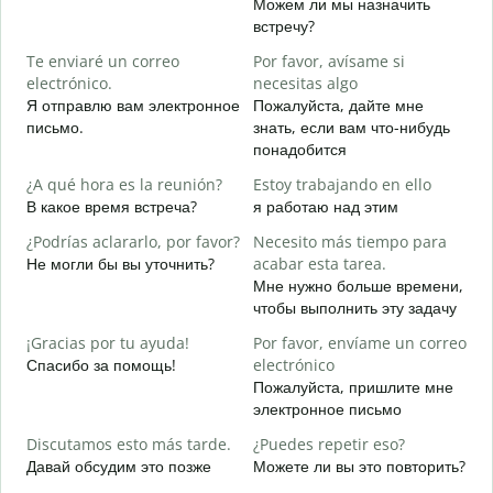
Можем ли мы назначить
B
встречу?
n
Te enviaré un correo
Por favor, avísame si
Д
electrónico.
necesitas algo
D
Я отправлю вам электронное
Пожалуйста, дайте мне
П
письмо.
знать, если вам что-нибудь
понадобится
S
Д
¿A qué hora es la reunión?
Estoy trabajando en ello
В какое время встреча?
я работаю над этим
A
Д
¿Podrías aclararlo, por favor?
Necesito más tiempo para
Не могли бы вы уточнить?
acabar esta tarea.
¿
Мне нужно больше времени,
c
чтобы выполнить эту задачу
Г
о
¡Gracias por tu ayuda!
Por favor, envíame un correo
Спасибо за помощь!
electrónico
Пожалуйста, пришлите мне
электронное письмо
Discutamos esto más tarde.
¿Puedes repetir eso?
Давай обсудим это позже
Можете ли вы это повторить?