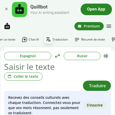
Quillbot
Open App
Your AI writing assistant
Premium
r un texte
Chat IA
Traduction
Résumé de texte
Espagnol
Russe
Coller le texte
Traduire
Recevez des conseils culturels avec
chaque traduction. Connectez-vous pour
S’inscrire
que vos mots résonnent, pas seulement
se traduisent.