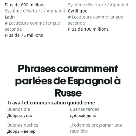
Plus de 600 millions
Système d'écriture / Alphabet
Système d'écriture / Alphabet
Cyrillique
Latin
# Locuteurs comme langue
# Locuteurs comme langue
seconde
seconde
Plus de 100 millions
Plus de 75 millions
Phrases couramment
parlées de Espagnol à
Russe
Slide 1 of 6
Travail et communication quotidienne
S
Buenos día
Buenas tardes
H
Доброе утро
Добрый день
П
Buenas noches
¿Podemos programar una
M
Добрый вечер
reunión?
М