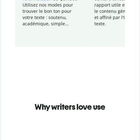
Utilisez nos modes pour
rapport
utile et détail
trouver le bon ton pour
le contenu généré
par
votre texte : soutenu,
et affiné par l'IA dans
académique, simple...
texte.
Why writers love use