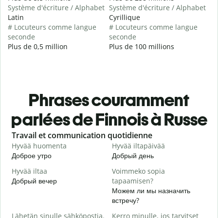
Système d'écriture / Alphabet
Système d'écriture / Alphabet
Latin
Cyrillique
# Locuteurs comme langue
# Locuteurs comme langue
seconde
seconde
Plus de 0,5 million
Plus de 100 millions
Phrases couramment
parlées de Finnois à Russe
Slide 1 of 6
Travail et communication quotidienne
S
Hyvää huomenta
Hyvää iltapäivää
H
Доброе утро
Добрый день
П
Hyvää iltaa
Voimmeko sopia
N
Добрый вечер
tapaamisen?
М
Можем ли мы назначить
H
встречу?
i
Lähetän sinulle sähköpostia.
Kerro minulle, jos tarvitset
Д