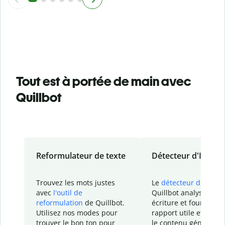
Tout est à portée de main avec
Quillbot
Reformulateur de texte
Détecteur d'IA
Trouvez les mots justes
Le
détecteur d'IA
de
avec
l'outil de
Quillbot analyse votr
reformulation
de Quillbot.
écriture et fournit un
Utilisez nos modes pour
rapport
utile et détail
trouver le bon ton pour
le contenu généré
par