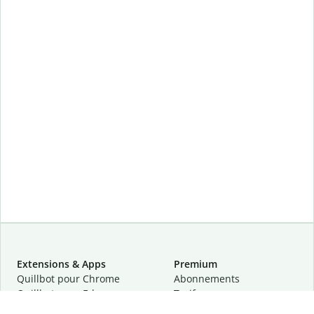
Extensions & Apps
Premium
Quillbot pour Chrome
Abonnements
Quillbot pour Edge
Tarifs
Quillbot pour Safari
Pour les entreprises