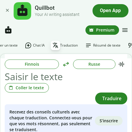
Quillbot
Open App
Your AI writing assistant
Premium
r un texte
Chat IA
Traduction
Résumé de texte
Finnois
Russe
Coller le texte
Traduire
Recevez des conseils culturels avec
chaque traduction. Connectez-vous pour
S’inscrire
que vos mots résonnent, pas seulement
se traduisent.