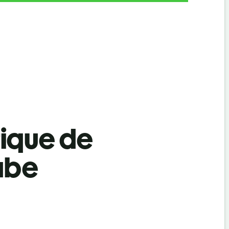
tique de
abe