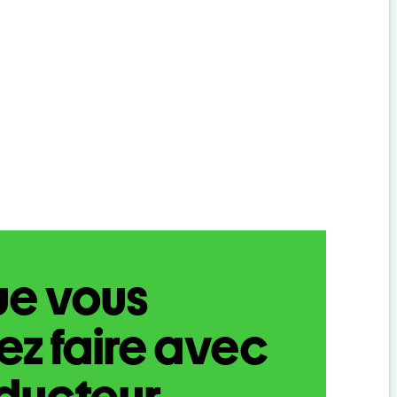
ue vous
z faire avec
aducteur