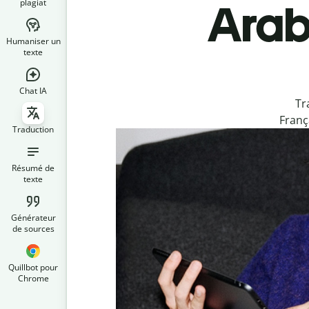
plagiat
Arab
Humaniser un
texte
Chat IA
Tr
Franç
Traduction
Résumé de
texte
Générateur
de sources
Quillbot pour
Chrome