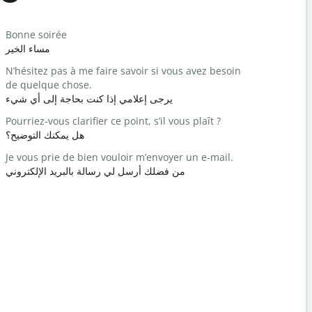
Salutat
Bonne soirée
Bonjour / 
حبا / مرحبا
مساء الخير
N’hésitez pas à me faire savoir si vous avez besoin
Comment a
de quelque chose.
كيف حالك؟
يرجى إعلامي إذا كنت بحاجة إلى أي شيء
Vous êtes 
Pourriez-vous clarifier ce point, s’il vous plaît ?
رحب والسعة
هل يمكنك التوضيح؟
Excusez-mo
Je vous prie de bien vouloir m’envoyer un e-mail.
عفوا / آسف
من فضلك أرسل لي رسالة بالبريد الإلكتروني
Où est l’hô
 أقرب فندق؟