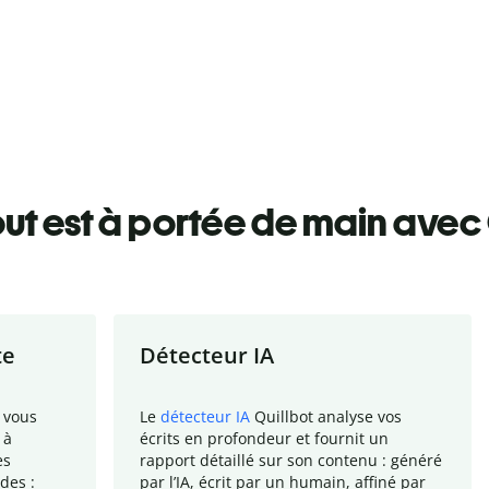
ut est à portée de main avec 
te
Détecteur IA
 vous
Le
détecteur IA
Quillbot analyse vos
 à
écrits en profondeur et fournit un
es
rapport
détaillé sur son contenu : généré
des :
par l
’
IA, écrit par un humain, affiné par