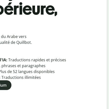
érieure,
 du Arabe vers
alité de Quillbot.
l'IA:
Traductions rapides et précises
, phrases et paragraphes
Plus de
52
langues disponibles
:
Traductions illimitées
mium