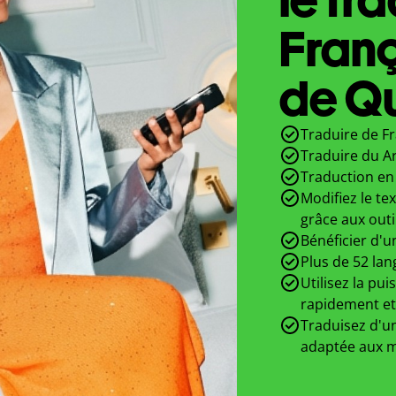
Fran
de Qu
Traduire de Fr
Traduire du A
Traduction en 
Modifiez le te
grâce aux outi
Bénéficier d'u
Plus de 52 lan
Utilisez la pui
rapidement et
Traduisez d'un
adaptée aux m