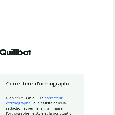
Quillbot
Correcteur d
’
orthographe
Résumer
Bien écrit ? Oh oui. Le
correcteur
Besoin de r
d
’
orthographe
vous assiste dans la
simplifier v
rédaction et vérifie la grammaire,
vos travaux
l
’
orthographe, le style et la ponctuation
résumé de t