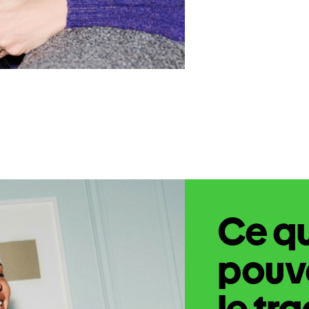
Ce q
pouve
le tr