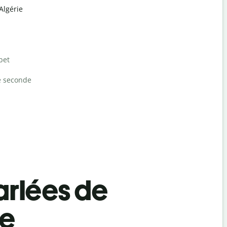
Algérie
bet
e seconde
rlées de
be