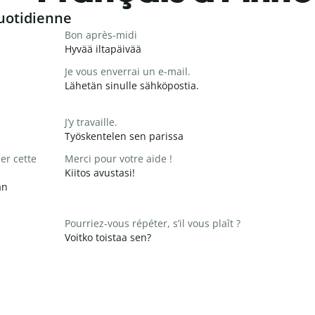
uotidienne
Bon après-midi
Hyvää iltapäivää
Je vous enverrai un e-mail.
Lähetän sinulle sähköpostia.
J’y travaille.
Työskentelen sen parissa
er cette
Merci pour votre aide !
Kiitos avustasi!
än
Pourriez-vous répéter, s’il vous plaît ?
Voitko toistaa sen?