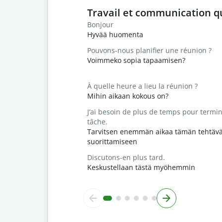
Slide 1 of 6
Travail et communication q
Bonjour
Hyvää huomenta
Pouvons-nous planifier une réunion ?
Voimmeko sopia tapaamisen?
À quelle heure a lieu la réunion ?
Mihin aikaan kokous on?
J’ai besoin de plus de temps pour termin
tâche.
Tarvitsen enemmän aikaa tämän tehtäv
suorittamiseen
Discutons-en plus tard.
Keskustellaan tästä myöhemmin