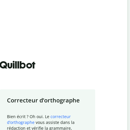
Quillbot
Correcteur d
’
orthographe
Résumer
Bien écrit ? Oh oui. Le
correcteur
Besoin de r
d
’
orthographe
vous assiste dans la
simplifier v
rédaction et vérifie la grammaire,
vos travaux