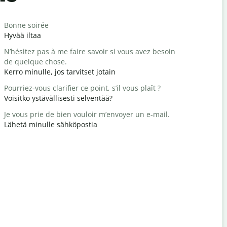
Salutat
Bonne soirée
Bonjour / 
Hyvää iltaa
Hei / Hei
N’hésitez pas à me faire savoir si vous avez besoin
Comment a
de quelque chose.
Miten voit
Kerro minulle, jos tarvitset jotain
Vous êtes 
Pourriez-vous clarifier ce point, s’il vous plaît ?
Tervetuloa
Voisitko ystävällisesti selventää?
Excusez-mo
Je vous prie de bien vouloir m’envoyer un e-mail.
Anteeksi /
Lähetä minulle sähköpostia
Où est l’hô
Missä on lä