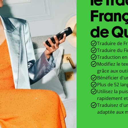
Franç
de Qu
Traduire de Fr
Traduire du Fi
Traduction en 
Modifiez le te
grâce aux outi
Bénéficier d'u
Plus de 52 lan
Utilisez la pui
rapidement et
Traduisez d'un
adaptée aux m