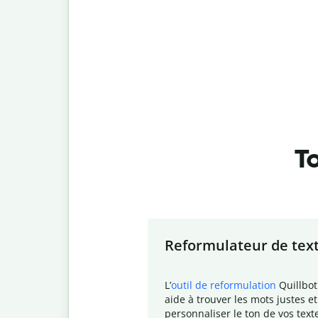
To
Slide 1 of 7
Reformulateur de tex
L
’
outil de reformulation
Quillbot
aide à trouver les mots justes et
personnaliser le ton de vos text