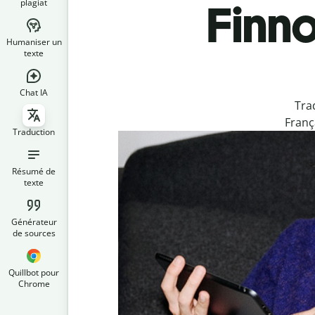
plagiat
Finno
Humaniser un
texte
Chat IA
Tra
Franç
Traduction
Résumé de
texte
Générateur
de sources
Quillbot pour
Chrome