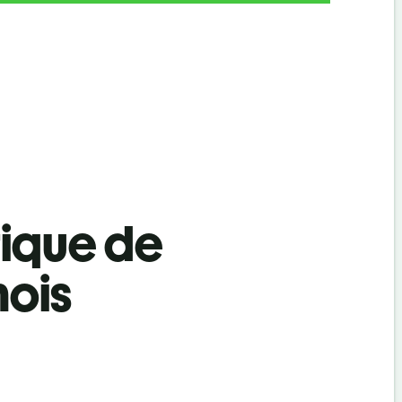
tique de
nois