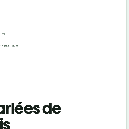
bet
e seconde
rlées de
is