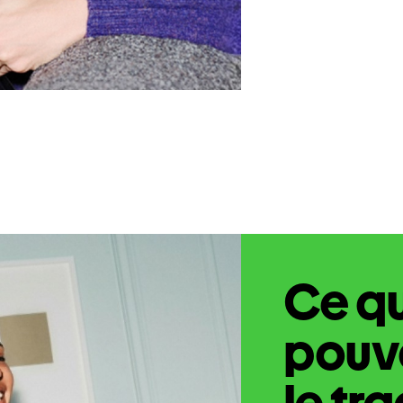
Ce q
pouve
le tr