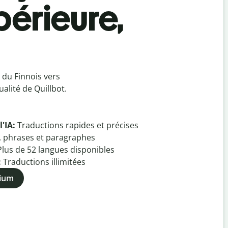
périeure,
 du Finnois vers
alité de Quillbot.
l'IA:
Traductions rapides et précises
, phrases et paragraphes
Plus de
52
langues disponibles
:
Traductions illimitées
mium