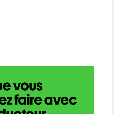
ue vous
z faire avec
aducteur