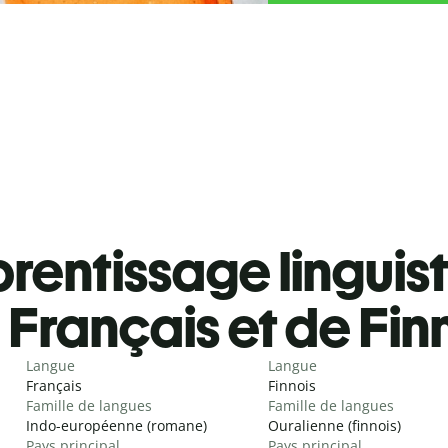
rentissage linguis
Français et de Fin
Langue
Langue
Français
Finnois
Famille de langues
Famille de langues
Indo-européenne (romane)
Ouralienne (finnois)
Pays principal
Pays principal