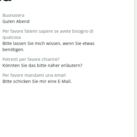
Salutat
Buonasera
Ciao/Ciao
Guten Abend
Hallo / Hi
Per favore fatemi sapere se avete bisogno di
Come stai?
qualcosa
Wie geht e
Bitte lassen Sie mich wissen, wenn Sie etwas
Prego
benötigen.
Gern gesc
Potresti per favore chiarire?
Scusatemi
Könnten Sie das bitte näher erläutern?
Entschuldi
Per favore mandami una email
Dove si tro
Bitte schicken Sie mir eine E-Mail.
Wo ist das