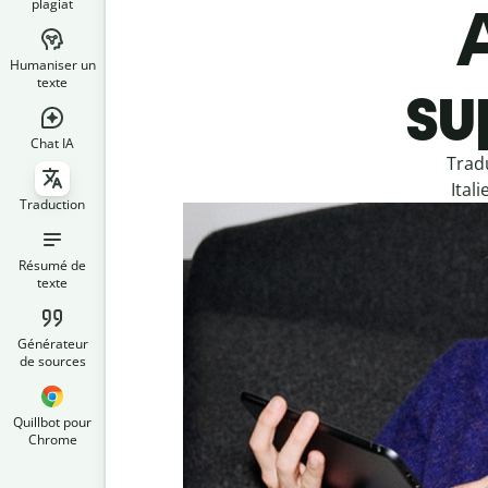
plagiat
Humaniser un
su
texte
Chat IA
Trad
Ital
Traduction
Résumé de
texte
Générateur
de sources
Quillbot pour
Chrome