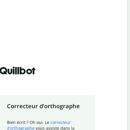
Quillbot
Correcteur d
’
orthographe
Résumer
Bien écrit ? Oh oui. Le
correcteur
Besoin de r
d
’
orthographe
vous assiste dans la
simplifier v