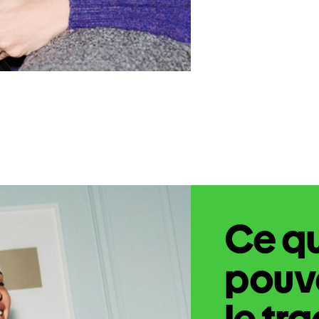
Ce q
pouve
le tr