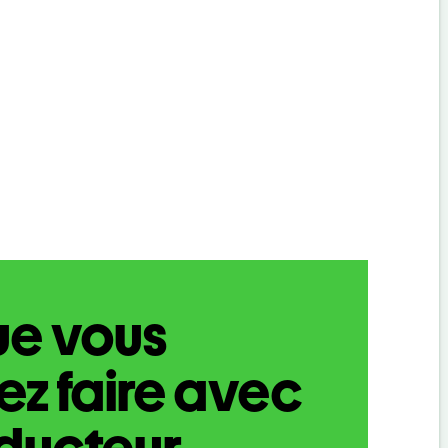
ue vous
z faire avec
aducteur