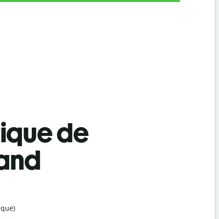
tique de
mand
ique)