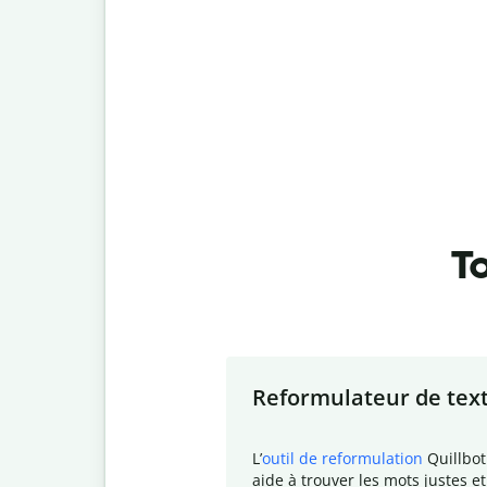
To
Slide 1 of 7
Reformulateur de tex
L
’
outil de reformulation
Quillbot
aide à trouver les mots justes et