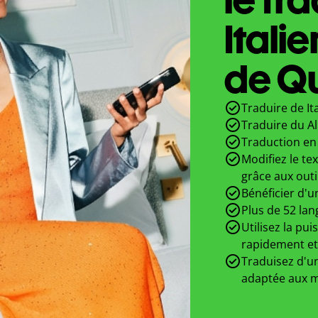
Itali
de Qu
Traduire de It
Traduire du Al
Traduction en 
Modifiez le te
grâce aux outi
Bénéficier d'u
Plus de 52 lan
Utilisez la pui
rapidement et
Traduisez d'un
adaptée aux m