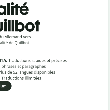
lité
illbot
 du Allemand vers
lité de Quillbot.
l'IA:
Traductions rapides et précises
, phrases et paragraphes
Plus de
52
langues disponibles
:
Traductions illimitées
mium