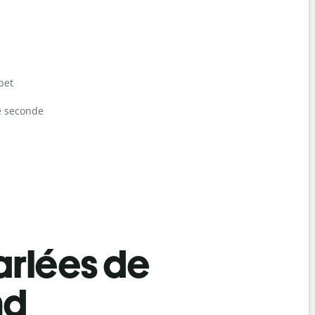
bet
e seconde
rlées de
nd