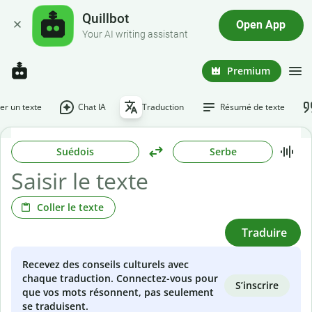
Quillbot
Open App
Your AI writing assistant
Premium
r un texte
Chat IA
Traduction
Résumé de texte
Suédois
Serbe
Coller le texte
Traduire
Recevez des conseils culturels avec
chaque traduction. Connectez-vous pour
S’inscrire
que vos mots résonnent, pas seulement
se traduisent.