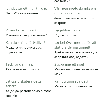
састанак?
G
Jag skickar ett mail till dig.
Vänligen meddela mig om
Д
Послаћу вам е-маил.
du behöver något
D
Јавите ми ако вам нешто
Н
затреба
J
Vilken tid är mötet?
Jag jobbar på det
Д
У колико сати је састанак?
Радим на томе
A
Kan du snälla förtydliga?
Jag behöver mer tid för att
Можете ли, молим вас,
slutföra denna uppgift
појаснити?
Треба ми више времена да
завршим овај задатак
V
Г
Tack för din hjälp!
Skicka mig ett mail
Хвала вам на помоћи!
Молим вас пошаљите ми е-
маил
Låt oss diskutera detta
Kan du upprepa det?
senare
Можете ли то поновити?
Хајде да разговарамо о томе
касније