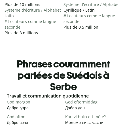
Plus de 10 millions
Système d'écriture / Alphabet
Système d'écriture / Alphabet
Cyrillique / Latin
Latin
# Locuteurs comme langue
# Locuteurs comme langue
seconde
seconde
Plus de 0,5 million
Plus de 3 millions
Phrases couramment
parlées de Suédois à
Serbe
Slide 1 of 6
Travail et communication quotidienne
S
God morgon
God eftermiddag
H
Добро јутро
Добар дан
З
God afton
Kan vi boka ett möte?
J
Добро вече
Можемо ли заказати
З