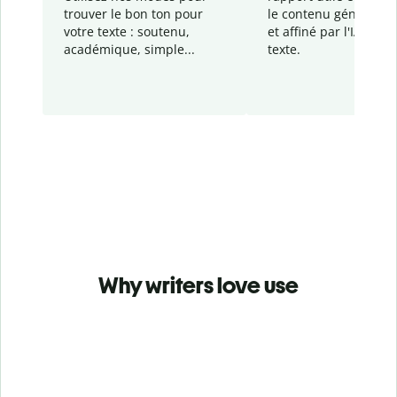
trouver le bon ton pour
le contenu généré
par
votre texte : soutenu,
et affiné par l'IA dans
académique, simple...
texte.
Why writers love use