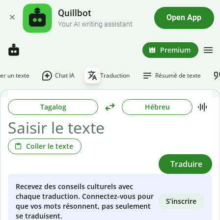
Quillbot
Open App
Your AI writing assistant
Premium
r un texte
Chat IA
Traduction
Résumé de texte
Tagalog
Hébreu
Coller le texte
Traduire
Recevez des conseils culturels avec
chaque traduction. Connectez-vous pour
S’inscrire
que vos mots résonnent, pas seulement
se traduisent.