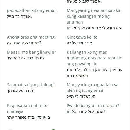
אפשר לקבוע פגישה?
padadalhan kita ng email.
Mangyaring ipaalam sa akin
אשלח לך מייל.
kung kailangan mo ng
ב
anuman
B
אנא הודע לי אם אתה צריך משהו
ן
Anong oras ang meeting?
Ginagawa ko ito
O
אני עובד על זה
באיזו שעה הפגישה?
א
Maaari mo bang linawin?
Kailangan ko ng mas
תוכל בבקשה להבהיר?
maraming oras para tapusin
ת
ang gawaing ito
אני צריך עוד זמן כדי להשלים את
S
המשימה הזו
h
Salamat sa iyong tulong!
Mangyaring magpadala sa
תודה על עזרתך!
akin ng isang email
נא לשלוח לי מייל
Pag-usapan natin ito
Pwede bang ulitin mo yan?
mamaya
אתה יכול לחזור על זה?
בואו נדון בזה מאוחר יותר