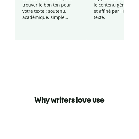
trouver le bon ton pour
le contenu généré
par
votre texte : soutenu,
et affiné par l'IA dans
académique, simple...
texte.
Why writers love use