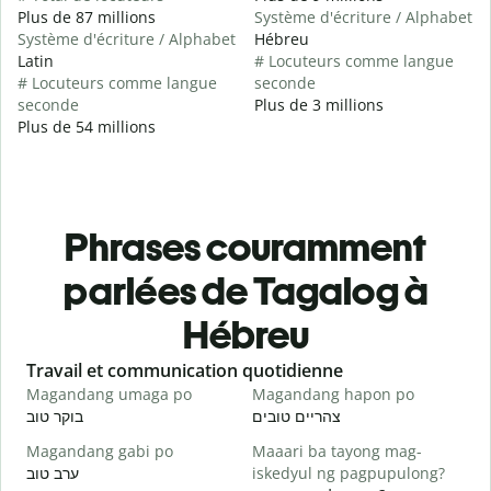
Plus de 87 millions
Système d'écriture / Alphabet
Système d'écriture / Alphabet
Hébreu
Latin
# Locuteurs comme langue
# Locuteurs comme langue
seconde
seconde
Plus de 3 millions
Plus de 54 millions
Phrases couramment
parlées de Tagalog à
Hébreu
Slide 1 of 6
Travail et communication quotidienne
S
Magandang umaga po
Magandang hapon po
H
י
צהריים טובים
בוקר טוב
Magandang gabi po
Maaari ba tayong mag-
A
ערב טוב
iskedyul ng pagpupulong?
א