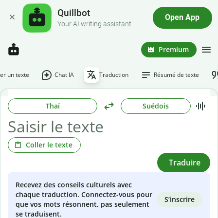
Quillbot
Open App
Your AI writing assistant
Premium
r un texte
Chat IA
Traduction
Résumé de texte
Thaï
Suédois
Coller le texte
Traduire
Recevez des conseils culturels avec
chaque traduction. Connectez-vous pour
S’inscrire
que vos mots résonnent, pas seulement
se traduisent.