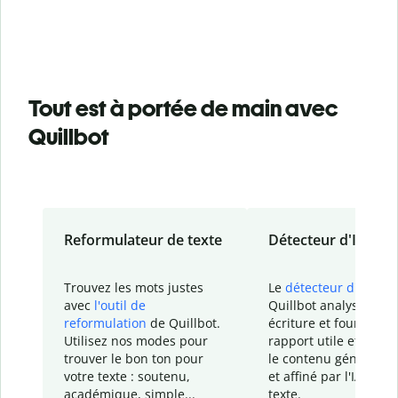
Tout est à portée de main avec
Quillbot
Reformulateur de texte
Détecteur d'IA
Trouvez les mots justes
Le
détecteur d'IA
de
avec
l'outil de
Quillbot analyse votr
reformulation
de Quillbot.
écriture et fournit un
Utilisez nos modes pour
rapport
utile et détail
trouver le bon ton pour
le contenu généré
par
votre texte : soutenu,
et affiné par l'IA dans
académique, simple...
texte.