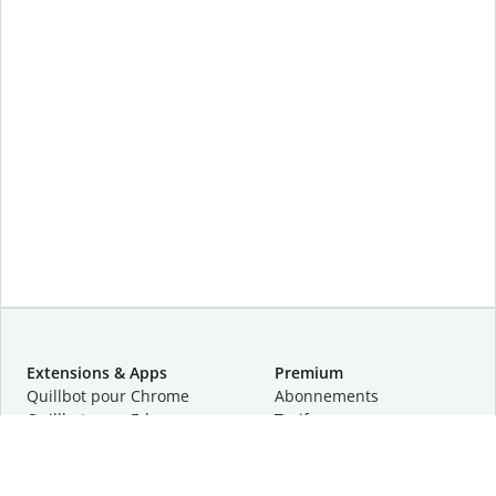
Extensions & Apps
Premium
Quillbot pour Chrome
Abonnements
Quillbot pour Edge
Tarifs
Quillbot pour Safari
Pour les entreprises
Quillbot pour Android
Affiliation
Quillbot
pour
iOS
Demander une démo