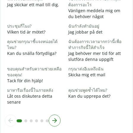
Jag skickar ett mail till dig.
ต้องการอะไร
ด
Vänligen meddela mig om
D
du behöver något
ใ
ประชุมกี่โมง?
ฉันกำลังทำมันอยู่
J
Vilken tid är mötet?
Jag jobbar på det
ล
คุณช่วยกรุณาชี้แจงหน่อยได้
ฉันต้องการเวลามากกว่านี้เพื่อ
A
ไหม?
ทำภารกิจนี้ให้สำเร็จ
Kan du snälla förtydliga?
Jag behöver mer tid för att
โ
slutföra denna uppgift
V
ขอบคุณสำหรับความช่วยเหลือ
กรุณาส่งอีเมลถึงฉัน
ของคุณ!
Skicka mig ett mail
Tack för din hjälp!
มาหารือเรื่องนี้ในภายหลัง
คุณช่วยพูดซ้ำได้ไหม?
Låt oss diskutera detta
Kan du upprepa det?
senare