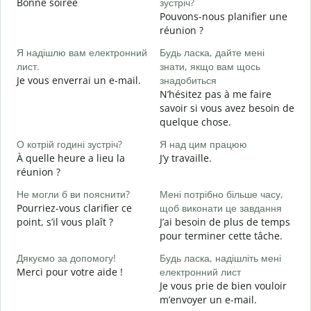
Bonne soirée
зустріч?
М
Pouvons-nous planifier une
J
réunion ?
Д
Я надішлю вам електронний
Будь ласка, дайте мені
в
лист.
знати, якщо вам щось
B
Je vous enverrai un e-mail.
знадобиться
Н
N’hésitez pas à me faire
V
savoir si vous avez besoin de
quelque chose.
т
O
О котрій годині зустріч?
Я над цим працюю
À quelle heure a lieu la
J’y travaille.
д
réunion ?
A
Не могли б ви пояснити?
Мені потрібно більше часу,
Д
Pourriez-vous clarifier ce
щоб виконати це завдання
г
point, s’il vous plaît ?
J’ai besoin de plus de temps
O
pour terminer cette tâche.
?
Дякуємо за допомогу!
Будь ласка, надішліть мені
Merci pour votre aide !
електронний лист
Je vous prie de bien vouloir
m’envoyer un e-mail.