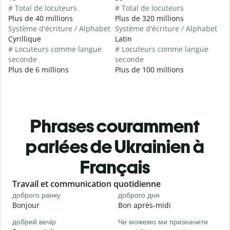
# Total de locuteurs
# Total de locuteurs
Plus de 40 millions
Plus de 320 millions
Système d'écriture / Alphabet
Système d'écriture / Alphabet
Cyrillique
Latin
# Locuteurs comme langue
# Locuteurs comme langue
seconde
seconde
Plus de 6 millions
Plus de 100 millions
Phrases couramment
parlées de Ukrainien à
Français
Slide 1 of 6
Travail et communication quotidienne
S
доброго ранку
доброго дня
П
Bonjour
Bon après-midi
B
добрий вечір
Чи можемо ми призначити