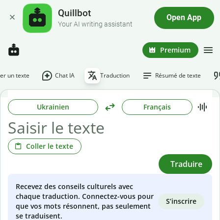
Quillbot
Open App
Your AI writing assistant
Premium
r un texte
Chat IA
Traduction
Résumé de texte
Ukrainien
Français
Coller le texte
Traduire
Recevez des conseils culturels avec
chaque traduction. Connectez-vous pour
S’inscrire
que vos mots résonnent, pas seulement
se traduisent.