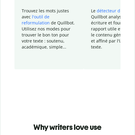
Trouvez les mots justes
Le
détecteur d'IA
de
avec
l'outil de
Quillbot analyse votr
reformulation
de Quillbot.
écriture et fournit un
Utilisez nos modes pour
rapport
utile et détail
trouver le bon ton pour
le contenu généré
par
votre texte : soutenu,
et affiné par l'IA dans
académique, simple...
texte.
Why writers love use