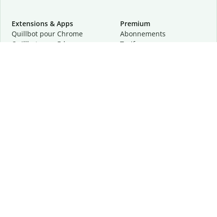
Extensions & Apps
Premium
Quillbot pour Chrome
Abonnements
Quillbot pour Edge
Tarifs
Quillbot pour Safari
Pour les entreprises
Quillbot pour Android
Affiliation
Quillbot
pour
iOS
Demander une démo
Quillbot pour Windows
Quillbot pour macOS
Quillbot pour Word
Outils
Entreprise
Outils de rédaction
À propos
Correction linguistique
Confidentialité
Citation et originalité
Carrière
Outils d'IA
Centre d'aide
Outils PDF
Contactez-nous
Outils d'image
Ressources
Autres outils
Outils PDF