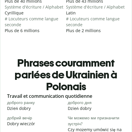
Plus de 40 millions
Plus de 43 millions
Système d'écriture / Alphabet
Système d'écriture / Alphabet
Cyrillique
Latin
# Locuteurs comme langue
# Locuteurs comme langue
seconde
seconde
Plus de 6 millions
Plus de 2 millions
Phrases couramment
parlées de Ukrainien à
Polonais
Slide 1 of 6
Travail et communication quotidienne
S
доброго ранку
доброго дня
П
Dzień dobry
Dzień dobry
C
добрий вечір
Чи можемо ми призначити
М
Dobry wieczór
зустріч?
N
Czy możemy umówić się na