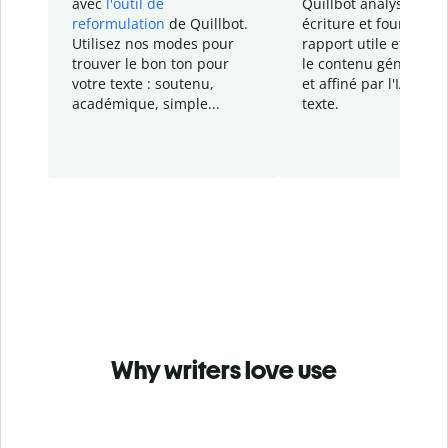
avec
l'outil de
Quillbot analyse votr
reformulation
de Quillbot.
écriture et fournit un
Utilisez nos modes pour
rapport
utile et détail
trouver le bon ton pour
le contenu généré
par
votre texte : soutenu,
et affiné par l'IA dans
académique, simple...
texte.
Why writers love use