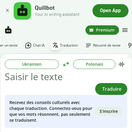
Quillbot
Open App
Your AI writing assistant
Premium
r un texte
Chat IA
Traduction
Résumé de texte
Ukrainien
Polonais
Traduire
Recevez des conseils culturels avec
chaque traduction. Connectez-vous pour
S’inscrire
que vos mots résonnent, pas seulement
se traduisent.