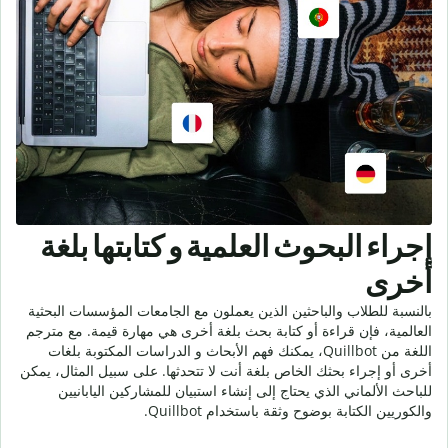
إجراء البحوث العلمية و كتابتها بلغة
أخرى
بالنسبة للطلاب والباحثين الذين يعملون مع الجامعات المؤسسات البحثية
العالمية، فإن قراءة أو كتابة بحث بلغة أخرى هي مهارة قيمة. مع مترجم
اللغة من Quillbot، يمكنك فهم الأبحاث و الدراسات المكتوبة بلغات
أخرى أو إجراء بحثك الخاص بلغة أنت لا تتحدثها. على سبيل المثال، يمكن
للباحث الألماني الذي يحتاج إلى إنشاء استبيان للمشاركين اليابانيين
والكوريين الكتابة بوضوح وثقة باستخدام Quillbot.