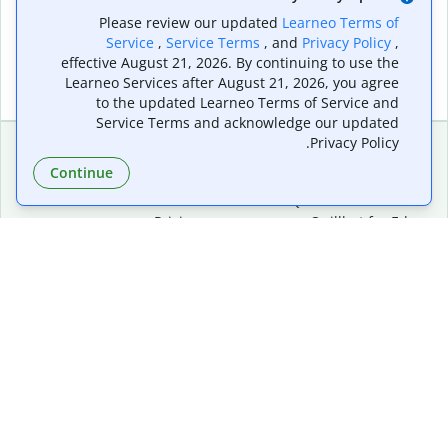
Please review our updated
Learneo Terms of
Service
,
Service Terms
, and
Privacy Policy
,
effective August 21, 2026. By continuing to use the
Learneo Services after August 21, 2026, you agree
to the updated Learneo Terms of Service and
Service Terms and acknowledge our updated
Privacy Policy.
Continue
Premium
Extensions & Apps
Plan Details
Quillbot for Chrome
Pricing
Quillbot for Edge
For Teams
Quillbot for Safari
Affiliates
Quillbot for Android
Request a Demo
Quillbot for iOS
Quillbot for Windows
Quillbot for macOS
Quillbot for Word
Company
Tools
Writing Tools
About
Language Correction
Trust Center
Citing and Originality
Careers
AI Tools