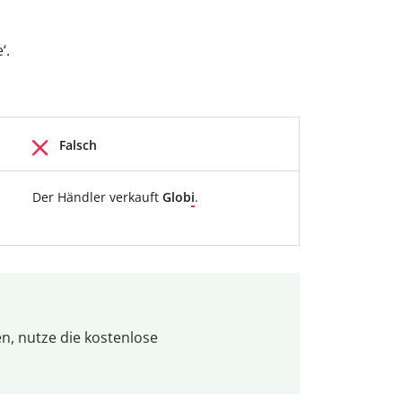
‘.
Falsch
Der Händler verkauft
Glob
i
.
n, nutze die kostenlose