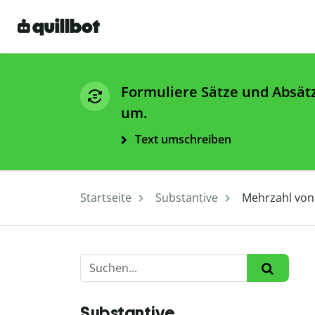
Formuliere Sätze und Absät
um.
Text umschreiben
Startseite
Substantive
Mehrzahl von 
Substantive