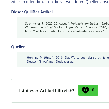
zitieren oder dir unten die verwendeten Quellen ans
Dieser QuillBot-Artikel
Strohmeier, F. (2025, 25. August).
Mehrzahl von Globus | Glob
Globusse sind richtig!.
Quillbot. Abgerufen am 3. August 2026, 
https://quillbot.com/de/blog/substantive/mehrzahl-globus/
Quellen
Henning, M. (Hrsg.). (2016). Das Wörterbuch der sprachlichen
Deutsch (8. Auflage). Dudenverlag.
0
Ist dieser Artikel hilfreich?