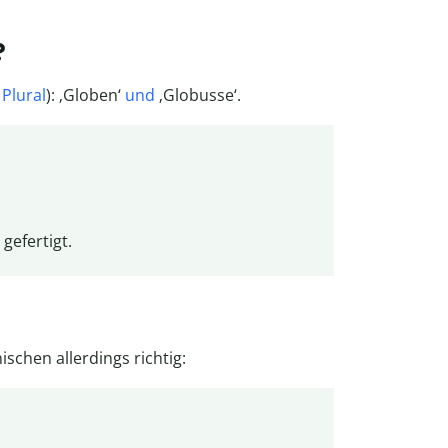
?
=
Plural
): ‚Globen‘
und
‚Globusse‘.
 gefertigt.
ischen allerdings richtig: