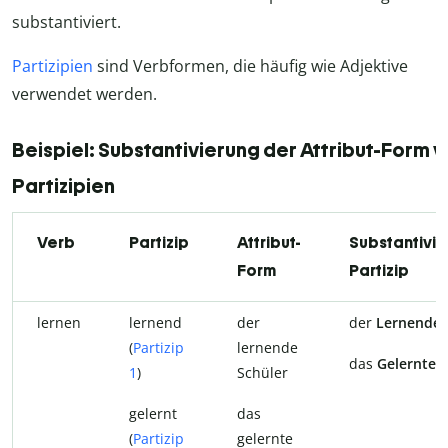
substantiviert.
Partizipien
sind Verbformen, die häufig wie Adjektive
verwendet werden.
Beispiel: Substantivierung der Attribut-Form 
Partizipien
Verb
Partizip
Attribut-
Substantivie
Form
Partizip
lernen
lernend
der
der
Lernende
(
Partizip
lernende
das
Gelernte
1
)
Schüler
gelernt
das
(
Partizip
gelernte