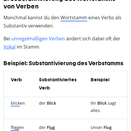
von Verben
Manchmal kannst du den
Wortstamm
eines Verbs als
Substantiv verwenden.
Bei
unregelmäßigen Verben
ändert sich dabei oft der
Vokal
im Stamm.
Beispiel: Substantivierung des Verbstamms
Verb
Substantiviertes
Beispiel
Verb
blick
en
der
Blick
Ihr
Blick
sagt
alles.
fli
e
g
en
der
Fl
u
g
Unser
Flug