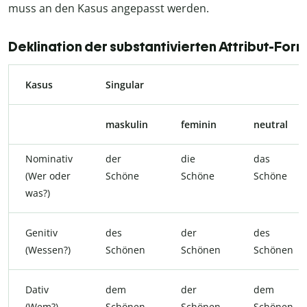
muss an den Kasus angepasst werden.
Deklination der substantivierten Attribut-For
Kasus
Singular
maskulin
feminin
neutral
Nominativ
der
die
das
(Wer oder
Schöne
Schöne
Schöne
was?)
Genitiv
des
der
des
(Wessen?)
Schönen
Schönen
Schönen
Dativ
dem
der
dem
(Wem?)
Schönen
Schönen
Schönen