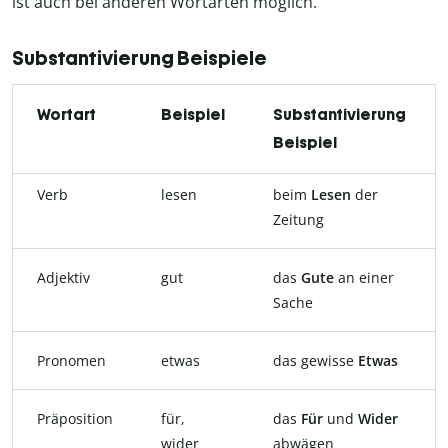
ist auch bei anderen Wortarten möglich.
Substantivierung Beispiele
Wortart
Beispiel
Substantivierung
Beispiel
Verb
lesen
beim
Lesen
der
Zeitung
Adjektiv
gut
das
Gute
an einer
Sache
Pronomen
etwas
das gewisse
Etwas
Präposition
für,
das
Für
und
Wider
wider
abwägen