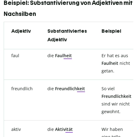
Beispiel: Substantivierung von Adjektiven mit
Nachsilben
Adjektiv
Substantiviertes
Beispiel
Adjektiv
faul
die
Faul
heit
Er hat es aus
Faulheit
nicht
getan.
freundlich
die
Freundlich
keit
So viel
Freundlichkeit
sind wir nicht
gewohnt.
aktiv
die
Aktiv
ität
Wir haben
eine tolle