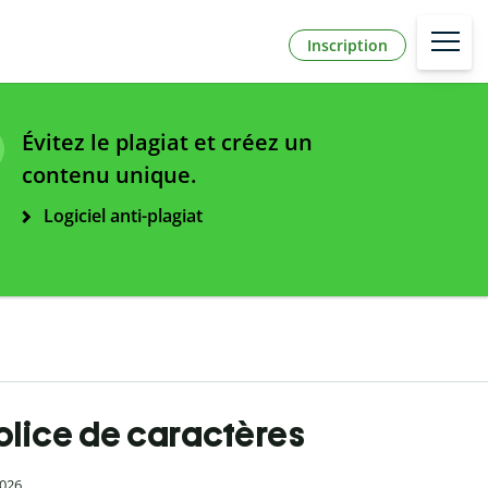
Inscription
Évitez le plagiat et créez un
contenu unique.
Logiciel anti-plagiat
police de caractères
2026