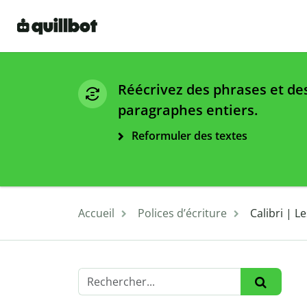
Réécrivez des phrases et de
paragraphes entiers.
Reformuler des textes
Accueil
Polices d’écriture
Calibri | L