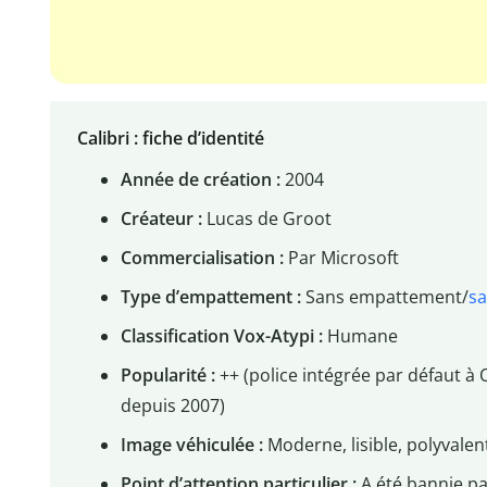
Calibri : fiche d’identité
Année de création :
2004
Créateur :
Lucas de Groot
Commercialisation :
Par Microsoft
Type d’empattement :
Sans empattement/
sa
Classification Vox-Atypi :
Humane
Popularité :
++ (police intégrée par défaut à O
depuis 2007)
Image véhiculée :
Moderne, lisible, polyvalent
Point d’attention particulier :
A été bannie p