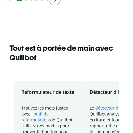
Tout est à portée de main avec
Quillbot
Reformulateur de texte
Détecteur d'IA
Trouvez les mots justes
Le
détecteur d'IA
de
avec
l'outil de
Quillbot analyse votr
reformulation
de Quillbot.
écriture et fournit un
Utilisez nos modes pour
rapport
utile et détail
trouver le bon ton pour
le contenu généré
par