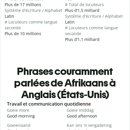
Plus de 17 millions
# Total de locuteurs
Système d'écriture / Alphabet
Plus d’1,5 milliard
Latin
Système d'écriture / Alphabet
# Locuteurs comme langue
Latin
seconde
# Locuteurs comme langue
Plus de 10 millions
seconde
Plus d’1,1 milliard
Phrases couramment
parlées de Afrikaans à
Anglais (États-Unis)
Slide 1 of 6
Travail et communication quotidienne
S
Goeie more
Goeie middag
H
Good morning
Good afternoon
H
Goeienaand
Kan ons 'n vergadering
M