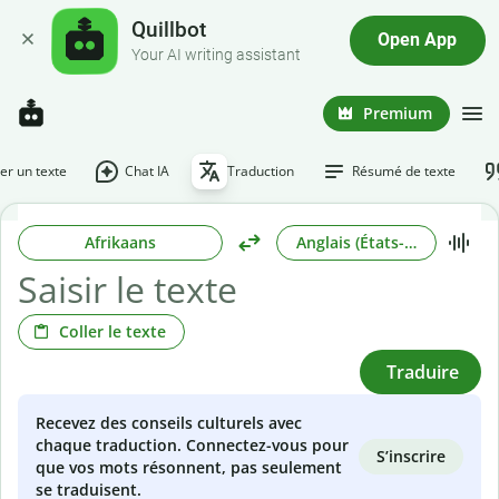
Quillbot
Open App
Your AI writing assistant
Premium
r un texte
Chat IA
Traduction
Résumé de texte
Afrikaans
Anglais (États-Unis)
Coller le texte
Traduire
Recevez des conseils culturels avec
chaque traduction. Connectez-vous pour
S’inscrire
que vos mots résonnent, pas seulement
se traduisent.