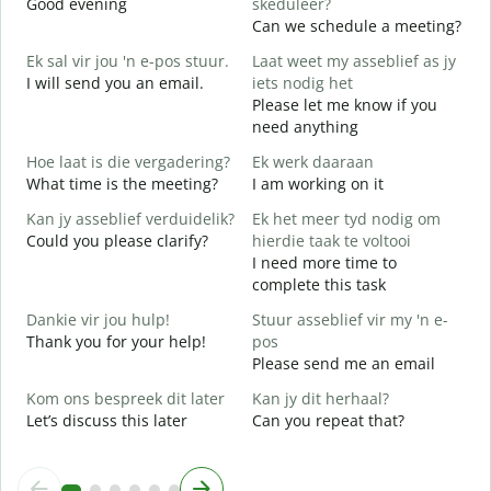
Good evening
skeduleer?
M
Can we schedule a meeting?
G
Ek sal vir jou 'n e-pos stuur.
Laat weet my asseblief as jy
G
I will send you an email.
iets nodig het
e
Please let me know if you
J
need anything
Y
Hoe laat is die vergadering?
Ek werk daaraan
J
What time is the meeting?
I am working on it
Y
Kan jy asseblief verduidelik?
Ek het meer tyd nodig om
T
Could you please clarify?
hierdie taak te voltooi
I need more time to
complete this task
W
W
Dankie vir jou hulp!
Stuur asseblief vir my 'n e-
Thank you for your help!
pos
Please send me an email
Kom ons bespreek dit later
Kan jy dit herhaal?
Let’s discuss this later
Can you repeat that?