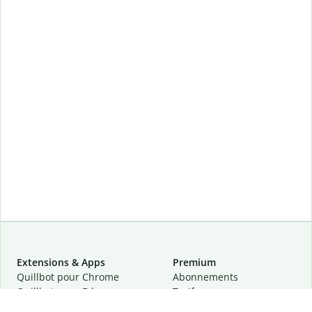
Extensions & Apps
Premium
Quillbot pour Chrome
Abonnements
Quillbot pour Edge
Tarifs
Quillbot pour Safari
Pour les entreprises