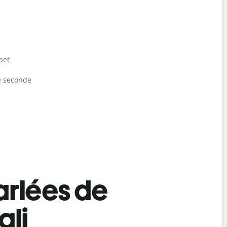
bet
e seconde
rlées de
ali