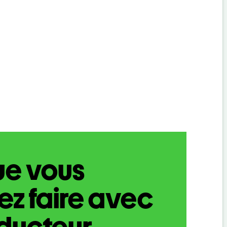
ue vous
z faire avec
aducteur