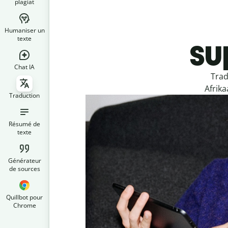
plagiat
Humaniser un
su
texte
Chat IA
Trad
Afrika
Traduction
Résumé de
texte
Générateur
de sources
Quillbot pour
Chrome