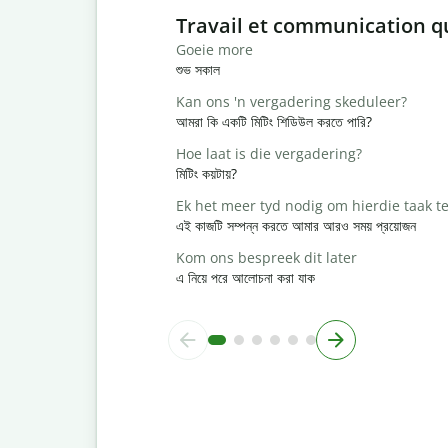
Slide 1 of 6
Travail et communication q
Goeie more
শুভ সকাল
Kan ons 'n vergadering skeduleer?
আমরা কি একটি মিটিং শিডিউল করতে পারি?
Hoe laat is die vergadering?
মিটিং কয়টায়?
Ek het meer tyd nodig om hierdie taak te
এই কাজটি সম্পন্ন করতে আমার আরও সময় প্রয়োজন
Kom ons bespreek dit later
এ নিয়ে পরে আলোচনা করা যাক