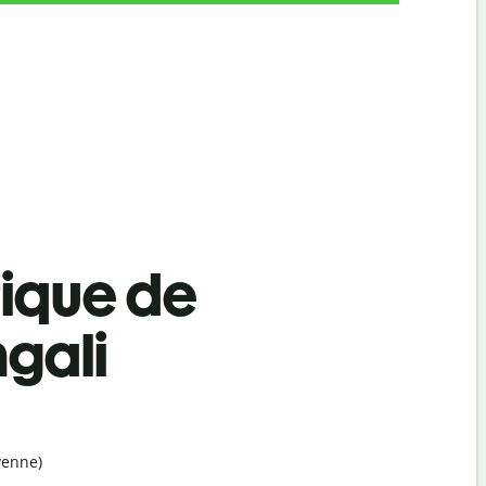
tique de
ngali
yenne)