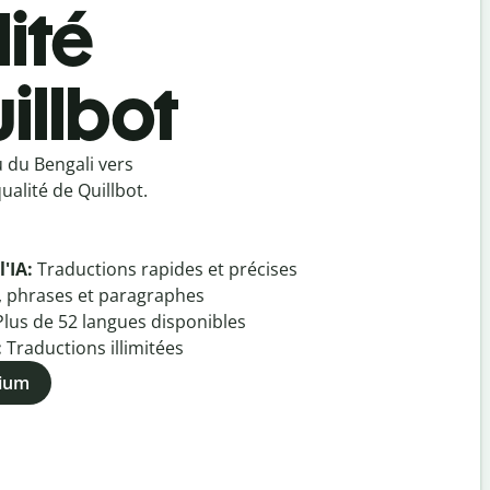
ité
illbot
 du Bengali vers
alité de Quillbot.
l'IA:
Traductions rapides et précises
, phrases et paragraphes
Plus de
52
langues disponibles
:
Traductions illimitées
mium