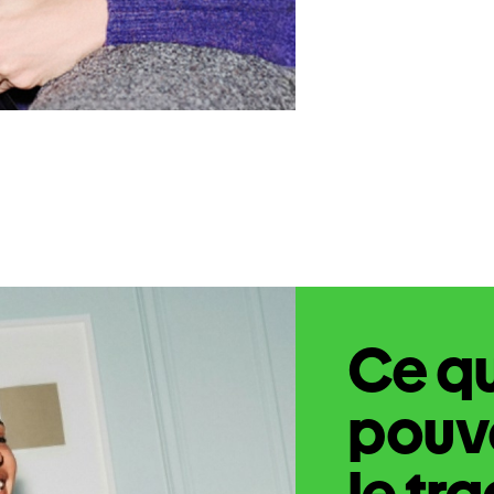
Ce q
pouve
le tr