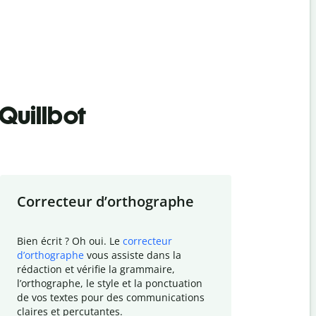
Quillbot
Correcteur d
’
orthographe
Résumer
Bien écrit ? Oh oui. Le
correcteur
Besoin de r
d
’
orthographe
vous assiste dans la
simplifier v
rédaction et vérifie la grammaire,
vos travaux
l
’
orthographe, le style et la ponctuation
résumé de t
de vos textes pour des communications
tâche et vo
claires et percutantes.
claire des 