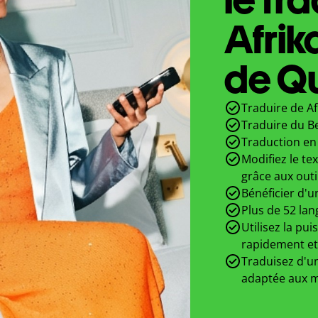
Afrik
de Qu
Traduire de Af
Traduire du Be
Traduction en 
Modifiez le te
grâce aux outi
Bénéficier d'u
Plus de 52 lan
Utilisez la pui
rapidement et
Traduisez d'un
adaptée aux m