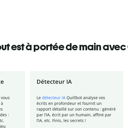
ut est à portée de main avec 
te
Détecteur IA
 vous
Le
détecteur IA
Quillbot analyse vos
 à
écrits en profondeur et fournit un
es
rapport
détaillé sur son contenu : généré
des :
par l
’
IA, écrit par un humain, affiné par
tc.
l
’
IA, etc. Finis, les secrets !
jeu