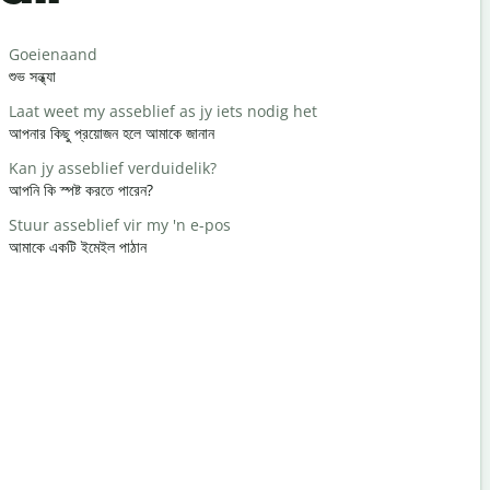
Salutat
Goeienaand
Hallo / Hal
শুভ সন্ধ্যা
হ্যালো/হাই
Laat weet my asseblief as jy iets nodig het
Hoe gaan d
আপনার কিছু প্রয়োজন হলে আমাকে জানান
কেমন আছেন?
Kan jy asseblief verduidelik?
Jy is welk
আপনি কি স্পষ্ট করতে পারেন?
আপনাকে স্বাগ
Stuur asseblief vir my 'n e-pos
Verskoon 
আমাকে একটি ইমেইল পাঠান
মাফ করবেন/দুঃ
Waar is di
কাছের হোটেল ক