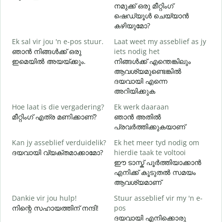
നമുക്ക് ഒരു മീറ്റിംഗ്
G
ഷെഡ്യൂൾ ചെയ്യാൻ
കഴിയുമോ?
Ek sal vir jou 'n e-pos stuur.
Laat weet my asseblief as jy
J
ഞാൻ നിങ്ങൾക്ക് ഒരു
iets nodig het
ന
ഇമെയിൽ അയയ്ക്കും.
നിങ്ങൾക്ക് എന്തെങ്കിലും
ആവശ്യമുണ്ടെങ്കിൽ
J
ദയവായി എന്നെ
അറിയിക്കുക
T
Hoe laat is die vergadering?
Ek werk daaraan
വ
മീറ്റിംഗ് എത്ര മണിക്കാണ്?
ഞാൻ അതിൽ
പ്രവർത്തിക്കുകയാണ്
W
Kan jy asseblief verduidelik?
Ek het meer tyd nodig om
ദയവായി വ്യക്തമാക്കാമോ?
hierdie taak te voltooi
ഹ
ഈ ടാസ്ക് പൂർത്തിയാക്കാൻ
എനിക്ക് കൂടുതൽ സമയം
ആവശ്യമാണ്
Dankie vir jou hulp!
Stuur asseblief vir my 'n e-
നിന്റെ സഹായത്തിന് നന്ദി!
pos
ദയവായി എനിക്കൊരു