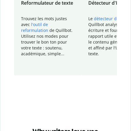
Reformulateur de texte
Détecteur d'IA
Trouvez les mots justes
Le
détecteur d'IA
de
avec
l'outil de
Quillbot analyse votr
reformulation
de Quillbot.
écriture et fournit un
Utilisez nos modes pour
rapport
utile et détail
trouver le bon ton pour
le contenu généré
par
votre texte : soutenu,
et affiné par l'IA dans
académique, simple...
texte.