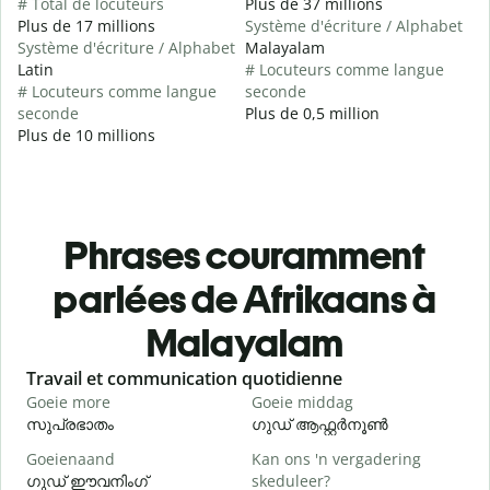
# Total de locuteurs
Plus de 37 millions
Plus de 17 millions
Système d'écriture / Alphabet
Système d'écriture / Alphabet
Malayalam
Latin
# Locuteurs comme langue
# Locuteurs comme langue
seconde
seconde
Plus de 0,5 million
Plus de 10 millions
Phrases couramment
parlées de Afrikaans à
Malayalam
Slide 1 of 6
Travail et communication quotidienne
S
Goeie more
Goeie middag
H
സുപ്രഭാതം
ഗുഡ് ആഫ്റ്റർനൂൺ
Goeienaand
Kan ons 'n vergadering
M
ഗുഡ് ഈവനിംഗ്
skeduleer?
എ