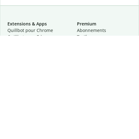
Extensions & Apps
Premium
Quillbot pour Chrome
Abonnements
Quillbot pour Edge
Tarifs
Quillbot pour Safari
Pour les entreprises
Quillbot pour Android
Affiliation
Quillbot
pour
iOS
Demander une démo
Quillbot pour Windows
Quillbot pour macOS
Quillbot pour Word
Outils
Entreprise
Outils de rédaction
À propos
Correction linguistique
Confidentialité
Citation et originalité
Carrière
Outils d'IA
Centre d'aide
Outils PDF
Contactez-nous
Outils d'image
Ressources
Autres outils
Outils PDF