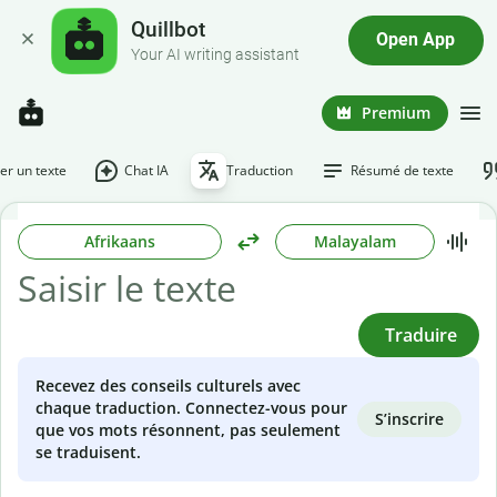
Quillbot
Open App
Your AI writing assistant
Premium
r un texte
Chat IA
Traduction
Résumé de texte
Afrikaans
Malayalam
Traduire
Recevez des conseils culturels avec
chaque traduction. Connectez-vous pour
S’inscrire
que vos mots résonnent, pas seulement
se traduisent.