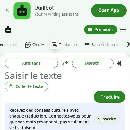
Quillbot
Open App
Your AI writing assistant
Premium
r un texte
Chat IA
Traduction
Résumé de texte
Afrikaans
Marathi
Coller le texte
Traduire
Recevez des conseils culturels avec
chaque traduction. Connectez-vous pour
S’inscrire
que vos mots résonnent, pas seulement
se traduisent.