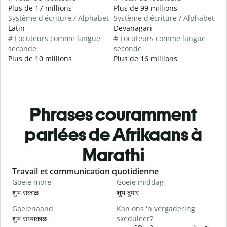
Plus de 17 millions
Plus de 99 millions
Système d'écriture / Alphabet
Système d'écriture / Alphabet
Latin
Devanagari
# Locuteurs comme langue
# Locuteurs comme langue
seconde
seconde
Plus de 10 millions
Plus de 16 millions
Phrases couramment
parlées de Afrikaans à
Marathi
Slide 1 of 6
Travail et communication quotidienne
S
Goeie more
Goeie middag
H
शुभ सकाळ
शुभ दुपार
न
Goeienaand
Kan ons 'n vergadering
M
शुभ संध्याकाळ
skeduleer?
म