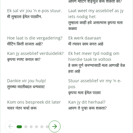
आपण मीटिंग शेड्यूल करू शकतो का?
G
Ek sal vir jou 'n e-pos stuur.
Laat weet my asseblief as jy
श
मी तुम्हाला ईमेल पाठवीन.
iets nodig het
J
तुम्हाला काही हवे असल्यास कृपया मला
त
कळवा
J
Hoe laat is die vergadering?
Ek werk daaraan
ह
मीटिंग किती वाजता आहे?
मी त्यावर काम करत आहे
T
Kan jy asseblief verduidelik?
Ek het meer tyd nodig om
न
कृपया स्पष्ट कराल का?
hierdie taak te voltooi
हे काम पूर्ण करण्यासाठी मला आणखी वेळ
W
हवा आहे
स
Dankie vir jou hulp!
Stuur asseblief vir my 'n e-
तुमच्या मदतीबद्दल धन्यवाद!
pos
कृपया मला ईमेल पाठवा
Kom ons bespreek dit later
Kan jy dit herhaal?
यावर नंतर चर्चा करू
आपण ते पुन्हा करू शकता?