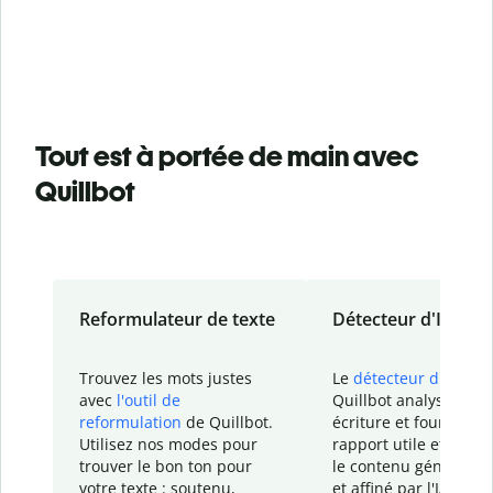
Tout est à portée de main avec
Quillbot
Reformulateur de texte
Détecteur d'IA
Trouvez les mots justes
Le
détecteur d'IA
de
avec
l'outil de
Quillbot analyse votr
reformulation
de Quillbot.
écriture et fournit un
Utilisez nos modes pour
rapport
utile et détail
trouver le bon ton pour
le contenu généré
par
votre texte : soutenu,
et affiné par l'IA dans