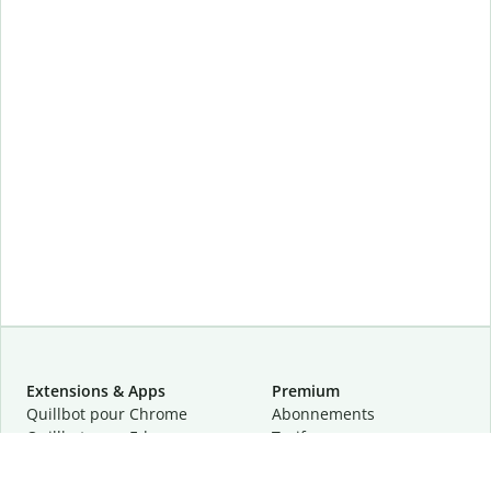
Extensions & Apps
Premium
Quillbot pour Chrome
Abonnements
Quillbot pour Edge
Tarifs
Quillbot pour Safari
Pour les entreprises
Quillbot pour Android
Affiliation