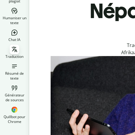
plagiat
Népal
Humaniser un
texte
Chat IA
Tra
Afrika
Traduction
Résumé de
texte
Générateur
de sources
Quillbot pour
Chrome