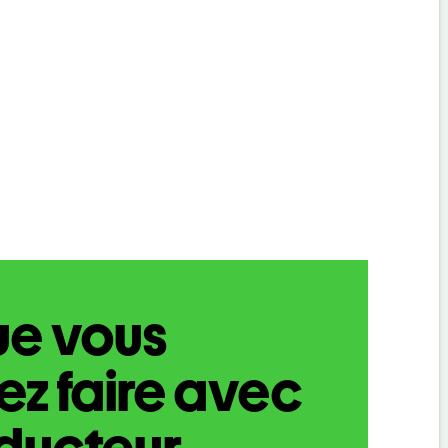
ue vous
z faire avec
aducteur