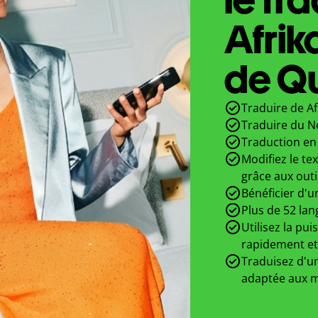
Afrik
de Qu
Traduire de Af
Traduire du Né
Traduction en 
Modifiez le te
grâce aux outi
Bénéficier d'u
Plus de 52 lan
Utilisez la pui
rapidement et
Traduisez d'un
adaptée aux m