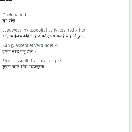
Salutat
Goeienaand
Hallo / Hal
शुभ साँझ
नमस्ते / नमस्त
Laat weet my asseblief as jy iets nodig het
Hoe gaan d
यदि तपाईलाई केहि चाहिन्छ भने कृपया मलाई थाहा दिनुहोस्
कस्तो हुनुहुन्छ
Kan jy asseblief verduidelik?
Jy is welk
कृपया स्पष्ट पार्नु होला ?
तपाईलाई स्वा
Stuur asseblief vir my 'n e-pos
Verskoon 
कृपया मलाई इमेल पठाउनुहोस्
माफ गर्नुहोस् / 
Waar is di
सबैभन्दा नजि