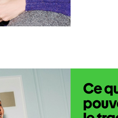
Ce q
pouve
le tr