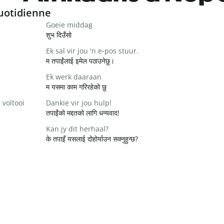
uotidienne
Goeie middag
शुभ दिउँसो
Ek sal vir jou 'n e-pos stuur.
म तपाईंलाई इमेल पठाउनेछु।
Ek werk daaraan
म यसमा काम गरिरहेको छु
 voltooi
Dankie vir jou hulp!
तपाईंको मद्दतको लागि धन्यवाद!
Kan jy dit herhaal?
के तपाइँ यसलाई दोहोर्याउन सक्नुहुन्छ?