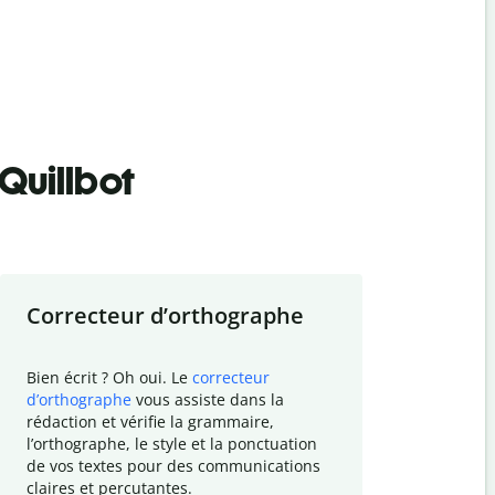
Quillbot
Correcteur d
’
orthographe
Résumer
Bien écrit ? Oh oui. Le
correcteur
Besoin de r
d
’
orthographe
vous assiste dans la
simplifier v
rédaction et vérifie la grammaire,
vos travaux
l
’
orthographe, le style et la ponctuation
résumé de t
de vos textes pour des communications
tâche et vo
claires et percutantes.
claire des 