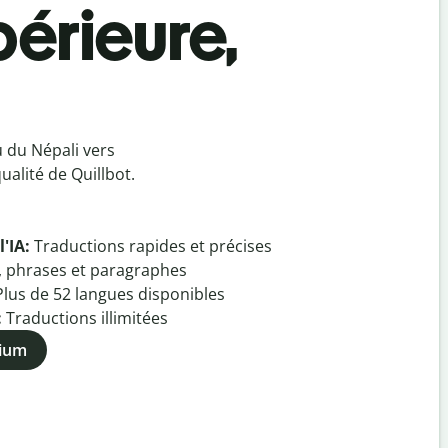
périeure,
u du Népali vers
alité de Quillbot.
l'IA:
Traductions rapides et précises
, phrases et paragraphes
Plus de
52
langues disponibles
:
Traductions illimitées
mium