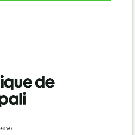
tique de
pali
yenne)