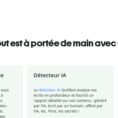
ut est à portée de main avec 
te
Détecteur IA
 vous
Le
détecteur IA
Quillbot analyse vos
 à
écrits en profondeur et fournit un
es
rapport
détaillé sur son contenu : généré
des :
par l
’
IA, écrit par un humain, affiné par
tc.
l
’
IA, etc. Finis, les secrets !
jeu