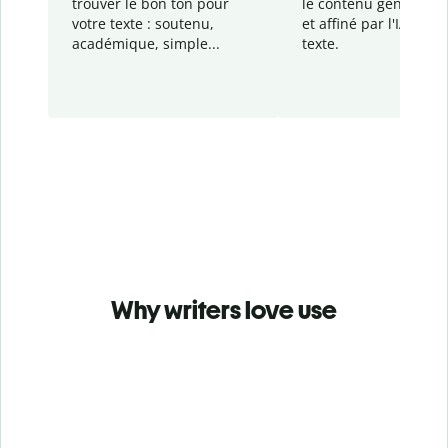
trouver le bon ton pour
le contenu généré
par
votre texte : soutenu,
et affiné par l'IA dans
académique, simple...
texte.
Why writers love use