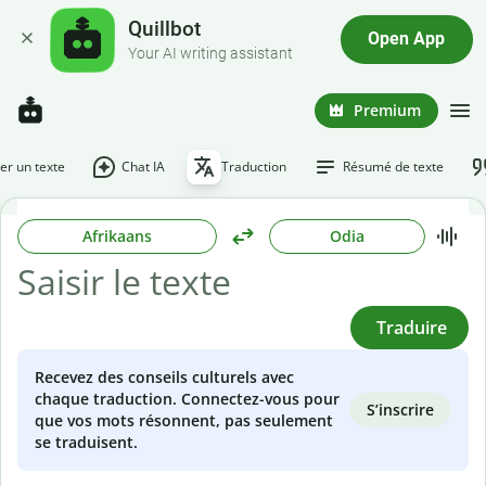
Quillbot
Open App
Your AI writing assistant
Premium
r un texte
Chat IA
Traduction
Résumé de texte
Afrikaans
Odia
Traduire
Recevez des conseils culturels avec
chaque traduction. Connectez-vous pour
S’inscrire
que vos mots résonnent, pas seulement
se traduisent.