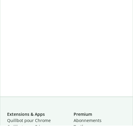
Extensions & Apps
Premium
Quillbot pour Chrome
Abonnements
Quillbot pour Edge
Tarifs
Quillbot pour Safari
Pour les entreprises