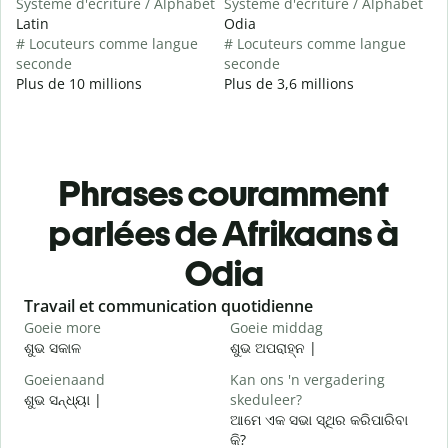
Système d'écriture / Alphabet
Système d'écriture / Alphabet
Latin
Odia
# Locuteurs comme langue
# Locuteurs comme langue
seconde
seconde
Plus de 10 millions
Plus de 3,6 millions
Phrases couramment
parlées de Afrikaans à
Odia
Slide 1 of 6
Travail et communication quotidienne
S
Goeie more
Goeie middag
H
ଶୁଭ ସକାଳ
ଶୁଭ ଅପରାହ୍ନ |
ନ
Goeienaand
Kan ons 'n vergadering
M
ଶୁଭ ସନ୍ଧ୍ୟା |
skeduleer?
ମ
ଆମେ ଏକ ସଭା ସ୍ଥିର କରିପାରିବା
G
କି?