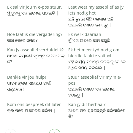
ଶ
Ek sal vir jou 'n e-pos stuur.
Laat weet my asseblief as jy
J
ମୁଁ ତୁମକୁ ଏକ ଇମେଲ୍ ପଠାଇବି |
iets nodig het
ଯଦି ତୁମର କିଛି ଦରକାର ଅଛି
ଦୟାକରି ମୋତେ ଜଣାନ୍ତୁ |
J
ହ
Hoe laat is die vergadering?
Ek werk daaraan
ସଭା କେତେ ସମୟ?
ମୁଁ ଏହା ଉପରେ କାମ କରୁଛି
T
ବ
Kan jy asseblief verduidelik?
Ek het meer tyd nodig om
ଆପଣ ଦୟାକରି ସ୍ପଷ୍ଟ କରିପାରିବେ
hierdie taak te voltooi
W
କି?
ଏହି କାର୍ଯ୍ୟ ସମାପ୍ତ କରିବାକୁ ମୋତେ
ନ
ଅଧିକ ସମୟ ଦରକାର |
Dankie vir jou hulp!
Stuur asseblief vir my 'n e-
ଆପଣଙ୍କର ସାହାଯ୍ୟ ପାଇଁ
pos
ଧନ୍ୟବାଦ!
ଦୟାକରି ମୋତେ ଏକ ଇମେଲ୍
ପଠାନ୍ତୁ |
Kom ons bespreek dit later
Kan jy dit herhaal?
ଚାଲ ପରେ ଆଲୋଚନା କରିବା |
ଆପଣ ତାହା ପୁନରାବୃତ୍ତି କରିପାରିବେ
କି?