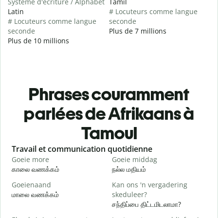
Système d'écriture / Alphabet
Tamil
Latin
# Locuteurs comme langue
# Locuteurs comme langue
seconde
seconde
Plus de 7 millions
Plus de 10 millions
Phrases couramment
parlées de Afrikaans à
Tamoul
Slide 1 of 6
Travail et communication quotidienne
S
Goeie more
Goeie middag
H
காலை வணக்கம்
நல்ல மதியம்
வ
Goeienaand
Kan ons 'n vergadering
M
மாலை வணக்கம்
skeduleer?
எ
சந்திப்பை திட்டமிடலாமா?
G