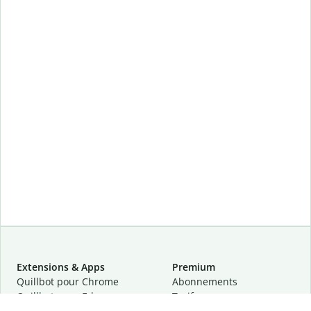
Extensions & Apps
Premium
Quillbot pour Chrome
Abonnements
Quillbot pour Edge
Tarifs
Quillbot pour Safari
Pour les entreprises