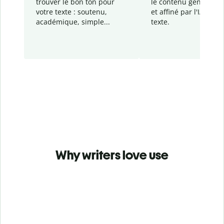
trouver le bon ton pour
le contenu généré
par
votre texte : soutenu,
et affiné par l'IA dans
académique, simple...
texte.
Why writers love use