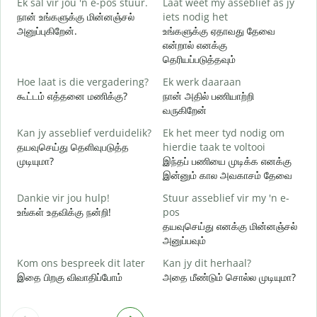
Ek sal vir jou 'n e-pos stuur.
Laat weet my asseblief as jy
க
நான் உங்களுக்கு மின்னஞ்சல்
iets nodig het
அனுப்புகிறேன்.
உங்களுக்கு ஏதாவது தேவை
J
என்றால் எனக்கு
ந
தெரியப்படுத்தவும்
J
Hoe laat is die vergadering?
Ek werk daaraan
ஆ
கூட்டம் எத்தனை மணிக்கு?
நான் அதில் பணியாற்றி
வருகிறேன்
T
க
Kan jy asseblief verduidelik?
Ek het meer tyd nodig om
தயவுசெய்து தெளிவுபடுத்த
hierdie taak te voltooi
W
முடியுமா?
இந்தப் பணியை முடிக்க எனக்கு
அ
இன்னும் கால அவகாசம் தேவை
Dankie vir jou hulp!
Stuur asseblief vir my 'n e-
உங்கள் உதவிக்கு நன்றி!
pos
தயவுசெய்து எனக்கு மின்னஞ்சல்
அனுப்பவும்
Kom ons bespreek dit later
Kan jy dit herhaal?
இதை பிறகு விவாதிப்போம்
அதை மீண்டும் சொல்ல முடியுமா?