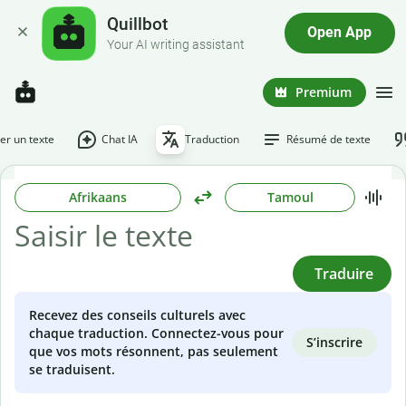
Quillbot
Open App
Your AI writing assistant
Premium
r un texte
Chat IA
Traduction
Résumé de texte
Afrikaans
Tamoul
Traduire
Recevez des conseils culturels avec
chaque traduction. Connectez-vous pour
S’inscrire
que vos mots résonnent, pas seulement
se traduisent.