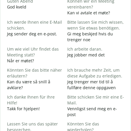
Guten Abend
Können wir ein Meeting
I
God kveld
vereinbaren?
J
Kan vi avtale et møte?
G
Ich werde Ihnen eine E-Mail
Bitte lassen Sie mich wissen,
schicken.
wenn Sie etwas benötigen.
G
Jeg sender deg en e-post.
Gi meg beskjed hvis du
G
trenger noe
D
Um wie viel Uhr findet das
Ich arbeite daran.
J
Meeting statt?
Jeg jobber med det
J
Når er møtet?
A
Könnten Sie das bitte näher
Ich brauche mehr Zeit, um
A
erläutern?
diese Aufgabe zu erledigen.
Kan du være så snill å
Jeg trenger mer tid til å
avklare?
fullføre denne oppgaven
W
H
Ich danke Ihnen für Ihre
Bitte schicken Sie mir eine E-
h
Hilfe!
Mail.
Takk for hjelpen!
Vennligst send meg en e-
post
Lassen Sie uns das später
Könnten Sie das
besprechen.
wiederholen?