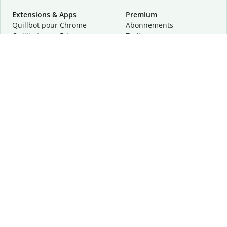
Extensions & Apps
Premium
Quillbot pour Chrome
Abonnements
Quillbot pour Edge
Tarifs
Quillbot pour Safari
Pour les entreprises
Quillbot pour Android
Affiliation
Quillbot
pour
iOS
Demander une démo
Quillbot pour Windows
Quillbot pour macOS
Quillbot pour Word
Outils
Entreprise
Outils de rédaction
À propos
Correction linguistique
Confidentialité
Citation et originalité
Carrière
Outils d'IA
Centre d'aide
Outils PDF
Contactez-nous
Outils d'image
Ressources
Autres outils
Outils PDF
Qui sommes-nous ?