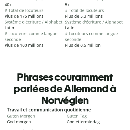
40+
5+
# Total de locuteurs
# Total de locuteurs
Plus de 175 millions
Plus de 5,3 millions
Système d'écriture / Alphabet
Système d'écriture / Alphabet
Latin
Latin
# Locuteurs comme langue
# Locuteurs comme langue
seconde
seconde
Plus de 100 millions
Plus de 0,5 million
Phrases couramment
parlées de Allemand à
Norvégien
Slide 1 of 6
Travail et communication quotidienne
S
Guten Morgen
Guten Tag
H
God morgen
God ettermiddag
H