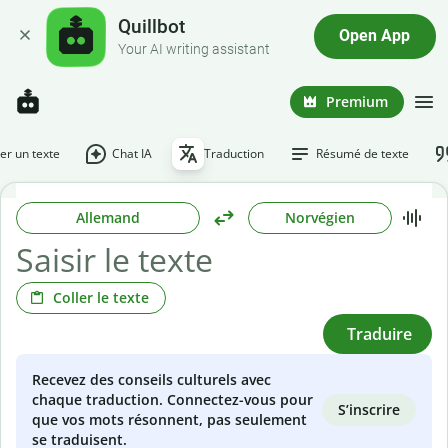
Quillbot
Open App
Your AI writing assistant
Premium
r un texte
Chat IA
Traduction
Résumé de texte
Allemand
Norvégien
Coller le texte
Traduire
Recevez des conseils culturels avec
chaque traduction. Connectez-vous pour
S’inscrire
que vos mots résonnent, pas seulement
se traduisent.