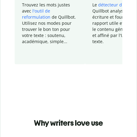
Trouvez les mots justes
Le
détecteur d'IA
de
avec
l'outil de
Quillbot analyse votr
reformulation
de Quillbot.
écriture et fournit un
Utilisez nos modes pour
rapport
utile et détail
trouver le bon ton pour
le contenu généré
par
votre texte : soutenu,
et affiné par l'IA dans
académique, simple...
texte.
Why writers love use