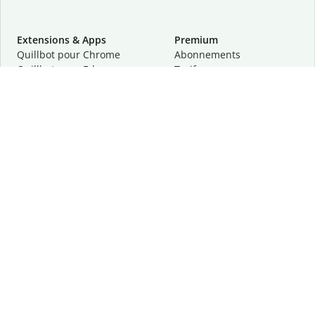
Extensions & Apps
Premium
Quillbot pour Chrome
Abonnements
Quillbot pour Edge
Tarifs
Quillbot pour Safari
Pour les entreprises
Quillbot pour Android
Affiliation
Quillbot
pour
iOS
Demander une démo
Quillbot pour Windows
Quillbot pour macOS
Quillbot pour Word
Outils
Entreprise
Outils de rédaction
À propos
Correction linguistique
Confidentialité
Citation et originalité
Carrière
Outils d'IA
Centre d'aide
Outils PDF
Contactez-nous
Outils d'image
Ressources
Autres outils
Outils PDF