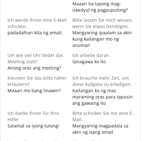
Maaari ba tayong mag-
G
iskedyul ng pagpupulong?
Ich werde Ihnen eine E-Mail
Bitte lassen Sie mich wissen,
schicken.
wenn Sie etwas benötigen.
padadalhan kita ng email.
Mangyaring ipaalam sa akin
G
kung kailangan mo ng
B
anuman
J
Um wie viel Uhr findet das
Ich arbeite daran.
O
Meeting statt?
Ginagawa ko ito
Anong oras ang meeting?
A
Könnten Sie das bitte näher
Ich brauche mehr Zeit, um
erläutern?
diese Aufgabe zu erledigen.
Maaari mo bang linawin?
Kailangan ko ng mas
W
maraming oras para tapusin
S
ang gawaing ito
h
Ich danke Ihnen für Ihre
Bitte schicken Sie mir eine E-
Hilfe!
Mail.
Salamat sa iyong tulong!
Mangyaring magpadala sa
akin ng isang email