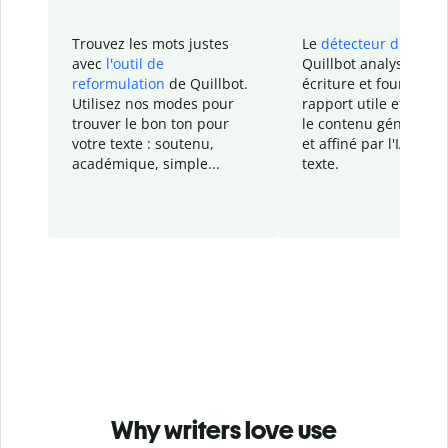
Trouvez les mots justes
Le
détecteur d'IA
de
avec
l'outil de
Quillbot analyse votr
reformulation
de Quillbot.
écriture et fournit un
Utilisez nos modes pour
rapport
utile et détail
trouver le bon ton pour
le contenu généré
par
votre texte : soutenu,
et affiné par l'IA dans
académique, simple...
texte.
Why writers love use