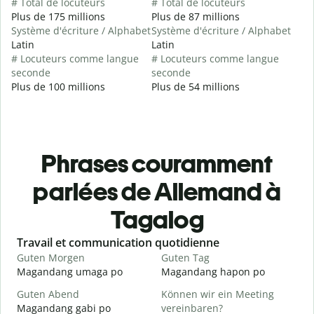
# Total de locuteurs
# Total de locuteurs
Plus de 175 millions
Plus de 87 millions
Système d'écriture / Alphabet
Système d'écriture / Alphabet
Latin
Latin
# Locuteurs comme langue
# Locuteurs comme langue
seconde
seconde
Plus de 100 millions
Plus de 54 millions
Phrases couramment
parlées de Allemand à
Tagalog
Slide 1 of 6
Travail et communication quotidienne
S
Guten Morgen
Guten Tag
H
Magandang umaga po
Magandang hapon po
H
Guten Abend
Können wir ein Meeting
I
Magandang gabi po
vereinbaren?
A