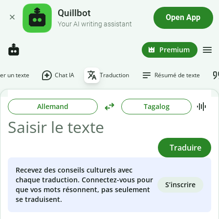
Quillbot
Open App
Your AI writing assistant
Premium
r un texte
Chat IA
Traduction
Résumé de texte
Allemand
Tagalog
Traduire
Recevez des conseils culturels avec
chaque traduction. Connectez-vous pour
S’inscrire
que vos mots résonnent, pas seulement
se traduisent.