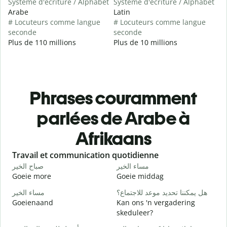
Système d'écriture / Alphabet
Système d'écriture / Alphabet
Arabe
Latin
# Locuteurs comme langue
# Locuteurs comme langue
seconde
seconde
Plus de 110 millions
Plus de 10 millions
Phrases couramment
parlées de Arabe à
Afrikaans
Slide 1 of 6
Travail et communication quotidienne
S
ا
مساء الخير
صباح الخير
Goeie more
Goeie middag
H
و
هل يمكننا تحديد موعد للاجتماع؟
مساء الخير
Goeienaand
Kan ons 'n vergadering
M
skeduleer?
ر