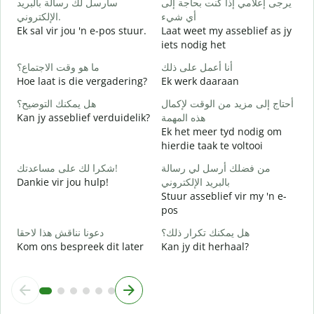
سأرسل لك رسالة بالبريد
يرجى إعلامي إذا كنت بحاجة إلى
G
أي شيء
الإلكتروني.
ة
Ek sal vir jou 'n e-pos stuur.
Laat weet my asseblief as jy
J
iets nodig het
ا
أنا أعمل على ذلك
ما هو وقت الاجتماع؟
J
Hoe laat is die vergadering?
Ek werk daaraan
ة
أحتاج إلى مزيد من الوقت لإكمال
هل يمكنك التوضيح؟
T
Kan jy asseblief verduidelik?
هذه المهمة
Ek het meer tyd nodig om
؟
hierdie taak te voltooi
W
من فضلك أرسل لي رسالة
شكرا لك على مساعدتك!
Dankie vir jou hulp!
بالبريد الإلكتروني
Stuur asseblief vir my 'n e-
pos
هل يمكنك تكرار ذلك؟
دعونا نناقش هذا لاحقا
Kom ons bespreek dit later
Kan jy dit herhaal?