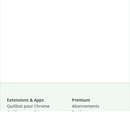
Extensions & Apps
Premium
Quillbot pour Chrome
Abonnements
Quillbot pour Edge
Tarifs
Quillbot pour Safari
Pour les entreprises
Quillbot pour Android
Affiliation