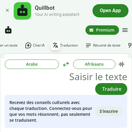
Quillbot
Open App
Your AI writing assistant
Premium
r un texte
Chat IA
Traduction
Résumé de texte
Arabe
Afrikaans
Traduire
Recevez des conseils culturels avec
chaque traduction. Connectez-vous pour
S’inscrire
que vos mots résonnent, pas seulement
se traduisent.