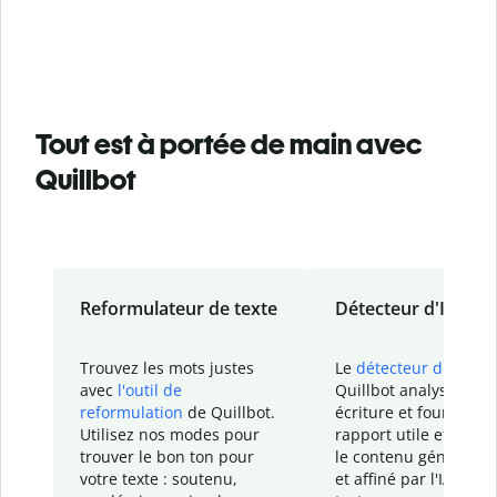
Tout est à portée de main avec
Quillbot
Reformulateur de texte
Détecteur d'IA
Trouvez les mots justes
Le
détecteur d'IA
de
avec
l'outil de
Quillbot analyse votr
reformulation
de Quillbot.
écriture et fournit un
Utilisez nos modes pour
rapport
utile et détail
trouver le bon ton pour
le contenu généré
par
votre texte : soutenu,
et affiné par l'IA dans