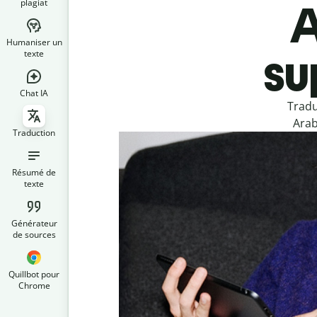
plagiat
A
Humaniser un
su
texte
Chat IA
Tradu
Arab
Traduction
Résumé de
texte
Générateur
de sources
Quillbot pour
Chrome