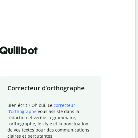
Quillbot
Correcteur d
’
orthographe
Résumer
Bien écrit ? Oh oui. Le
correcteur
Besoin de r
d
’
orthographe
vous assiste dans la
simplifier v
rédaction et vérifie la grammaire,
vos travaux
l
’
orthographe, le style et la ponctuation
résumé de t
de vos textes pour des communications
tâche et vo
claires et percutantes.
claire des 