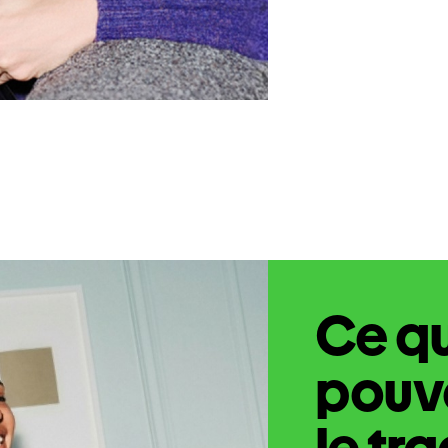
Ce q
pouve
le tr