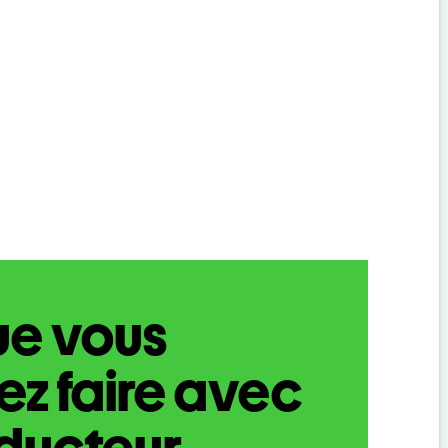
ue vous
z faire avec
aducteur