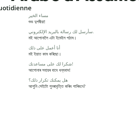
uotidienne
مساء الخير
শুভ দুপৰীয়া!
سأرسل لك رسالة بالبريد الإلكتروني.
মই আপোনালৈ এটা ইমেইল পঠাম।
أنا أعمل على ذلك
মই ইয়াত কাম কৰিছো।
شكرا لك على مساعدتك!
আপোনাৰ সহায়ৰ বাবে ধন্যবাদ!
هل يمكنك تكرار ذلك؟
আপুনি সেইটো পুনৰাবৃত্তি কৰিব পাৰিবনে?