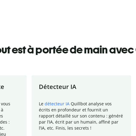
ut est à portée de main avec 
te
Détecteur IA
 vous
Le
détecteur IA
Quillbot analyse vos
 à
écrits en profondeur et fournit un
es
rapport
détaillé sur son contenu : généré
des :
par l
’
IA, écrit par un humain, affiné par
tc.
l
’
IA, etc. Finis, les secrets !
jeu