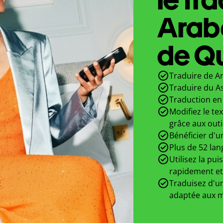
Arab
de Qu
Traduire de A
Traduire du A
Traduction en 
Modifiez le te
grâce aux outi
Bénéficier d'u
Plus de 52 lan
Utilisez la pui
rapidement et
Traduisez d'un
adaptée aux m