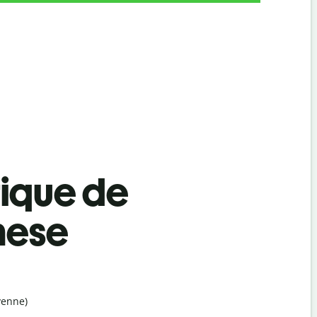
tique de
mese
yenne)