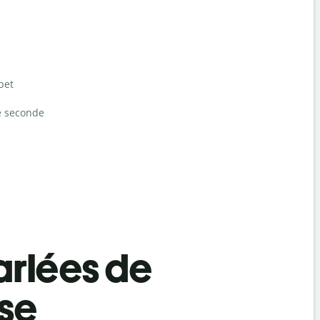
bet
e seconde
rlées de
se