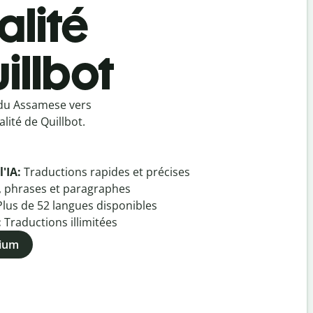
lité
illbot
 du Assamese vers
lité de Quillbot.
l'IA:
Traductions rapides et précises
, phrases et paragraphes
Plus de
52
langues disponibles
:
Traductions illimitées
mium