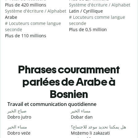
Plus de 420 millions
Système d'écriture / Alphabet
Système d'écriture / Alphabet
Latin / Cyrillique
Arabe
# Locuteurs comme langue
# Locuteurs comme langue
seconde
seconde
Plus de 0,5 million
Plus de 110 millions
Phrases couramment
parlées de Arabe à
Bosnien
Slide 1 of 6
Travail et communication quotidienne
S
ا
مساء الخير
صباح الخير
Dobro jutro
Dobar dan
Z
و
هل يمكننا تحديد موعد للاجتماع؟
مساء الخير
Dobro veče
Možemo li zakazati
M