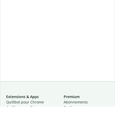
Extensions & Apps
Premium
Quillbot pour Chrome
Abonnements
Quillbot pour Edge
Tarifs
Quillbot pour Safari
Pour les entreprises