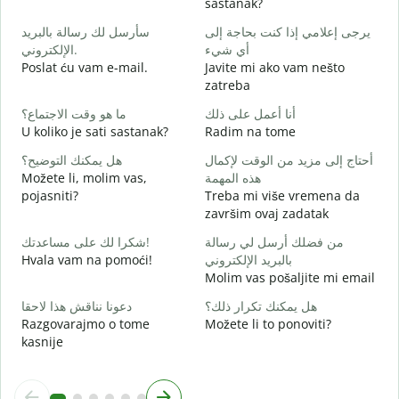
sastanak?
ر
سأرسل لك رسالة بالبريد
يرجى إعلامي إذا كنت بحاجة إلى
D
أي شيء
الإلكتروني.
ة
Poslat ću vam e-mail.
Javite mi ako vam nešto
zatreba
ا
أنا أعمل على ذلك
ما هو وقت الاجتماع؟
D
U koliko je sati sastanak?
Radim na tome
ة
أحتاج إلى مزيد من الوقت لإكمال
هل يمكنك التوضيح؟
D
Možete li, molim vas,
هذه المهمة
pojasniti?
Treba mi više vremena da
؟
završim ovaj zadatak
G
من فضلك أرسل لي رسالة
شكرا لك على مساعدتك!
Hvala vam na pomoći!
بالبريد الإلكتروني
Molim vas pošaljite mi email
هل يمكنك تكرار ذلك؟
دعونا نناقش هذا لاحقا
Razgovarajmo o tome
Možete li to ponoviti?
kasnije