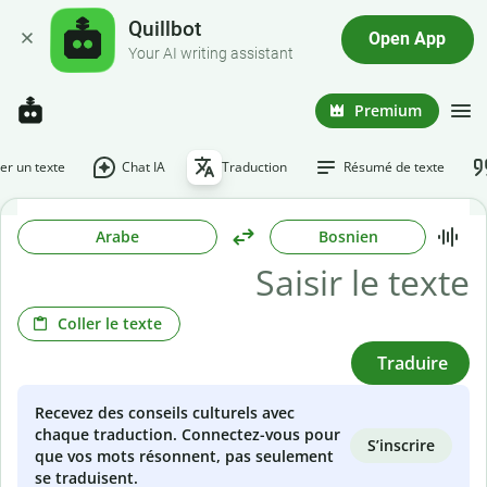
Quillbot
Open App
Your AI writing assistant
Premium
r un texte
Chat IA
Traduction
Résumé de texte
Arabe
Bosnien
Coller le texte
Traduire
Recevez des conseils culturels avec
chaque traduction. Connectez-vous pour
S’inscrire
que vos mots résonnent, pas seulement
se traduisent.