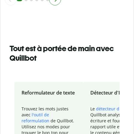
Tout est à portée de main avec
Quillbot
Reformulateur de texte
Détecteur d'IA
Trouvez les mots justes
Le
détecteur d'IA
de
avec
l'outil de
Quillbot analyse votr
reformulation
de Quillbot.
écriture et fournit un
Utilisez nos modes pour
rapport
utile et détail
trouver le bon ton pour
le contenu généré
par