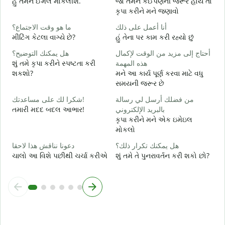
હું તમને ઈમેલ મોકલીશ.
જો તમને કંઈપણની જરૂર હોય તો
ત
કૃપા કરીને મને જણાવો
ن
ما هو وقت الاجتماع؟
أنا أعمل على ذلك
હ
મીટિંગ કેટલા વાગ્યે છે?
હું તેના પર કામ કરી રહ્યો છું
م
هل يمكنك التوضيح؟
أحتاج إلى مزيد من الوقت لإكمال
ગ
શું તમે કૃપા કરીને સ્પષ્ટતા કરી
هذه المهمة
શકશો?
મને આ કાર્ય પૂર્ણ કરવા માટે વધુ
أ
સમયની જરૂર છે
સ
شكرا لك على مساعدتك!
من فضلك أرسل لي رسالة
તમારી મદદ બદલ આભાર!
بالبريد الإلكتروني
કૃપા કરીને મને એક ઇમેઇલ
મોકલો
دعونا نناقش هذا لاحقا
هل يمكنك تكرار ذلك؟
ચાલો આ વિશે પછીથી ચર્ચા કરીએ
શું તમે તે પુનરાવર્તન કરી શકો છો?