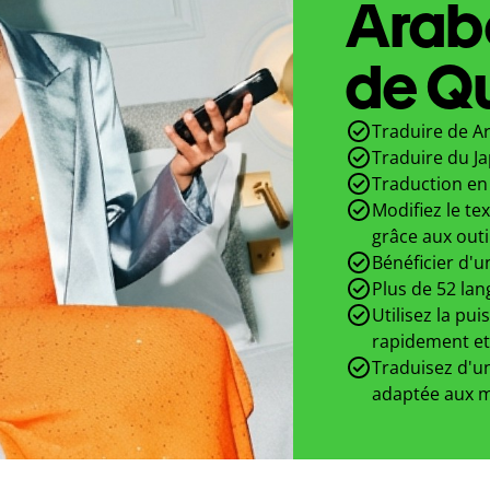
Arab
de Qu
Traduire de Ar
Traduire du J
Traduction en 
Modifiez le te
grâce aux outi
Bénéficier d'u
Plus de 52 lan
Utilisez la pui
rapidement et
Traduisez d'un
adaptée aux m