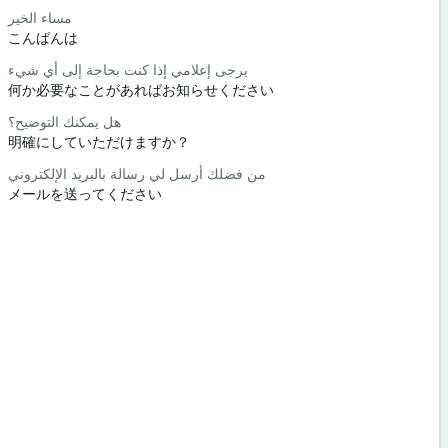
حبا / مرحبا
مساء الخير
こんばんは
こんにちは 
كيف حالك؟
يرجى إعلامي إذا كنت بحاجة إلى أي شيء
何か必要なことがあればお知らせください
元気ですか
رحب والسعة
هل يمكنك التوضيح؟
明確にしていただけますか？
どういたし
عفوا / آسف
من فضلك أرسل لي رسالة بالبريد الإلكتروني
メールを送ってください
すみません
 أقرب فندق؟
最寄りのホ