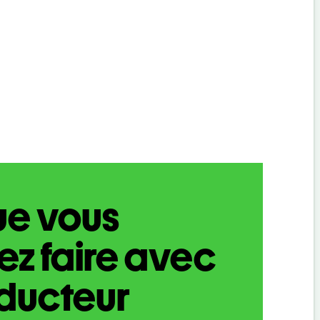
ue vous
z faire avec
aducteur