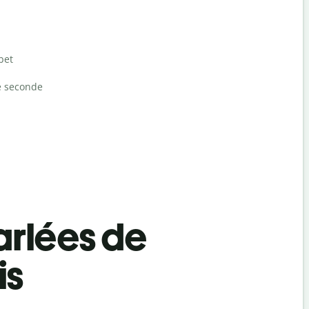
bet
e seconde
rlées de
is
Salutat