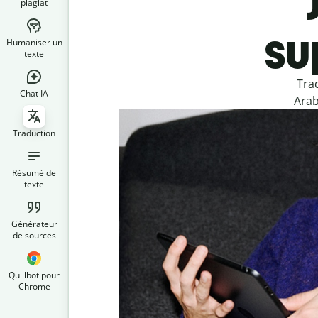
plagiat
su
Humaniser un
texte
Tra
Chat IA
Arab
Traduction
Résumé de
texte
Générateur
de sources
Quillbot pour
Chrome