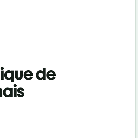
tique de
nais