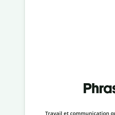
Phra
Slide 1 of 6
Travail et communication q