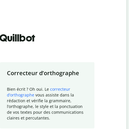
Quillbot
Correcteur d
’
orthographe
Résumer
Bien écrit ? Oh oui. Le
correcteur
Besoin de r
d
’
orthographe
vous assiste dans la
simplifier v
rédaction et vérifie la grammaire,
vos travaux
l
’
orthographe, le style et la ponctuation
résumé de t
de vos textes pour des communications
tâche et vo
claires et percutantes.
claire des 
communicat