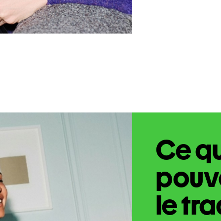
Ce q
pouve
le tr