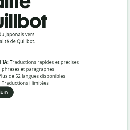
lité
illbot
du Japonais vers
lité de Quillbot.
l'IA:
Traductions rapides et précises
, phrases et paragraphes
Plus de
52
langues disponibles
:
Traductions illimitées
mium