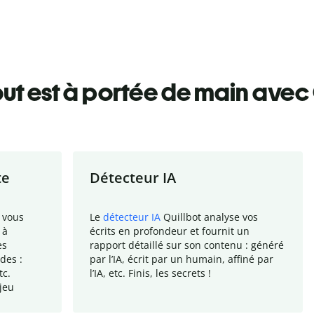
ut est à portée de main avec 
te
Détecteur IA
 vous
Le
détecteur IA
Quillbot analyse vos
 à
écrits en profondeur et fournit un
es
rapport
détaillé sur son contenu : généré
des :
par l
’
IA, écrit par un humain, affiné par
tc.
l
’
IA, etc. Finis, les secrets !
jeu