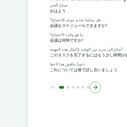
صباح الخير
おはよう
هل يمكننا تحديد موعد للاجتماع؟
会議をスケジュールできますか?
ما هو وقت الاجتماع؟
会議は何時ですか?
أحتاج إلى مزيد من الوقت لإكمال هذه المهمة
このタスクを完了するにはもう少し時間が
دعونا نناقش هذا لاحقا
これについては後で話し合いましょう