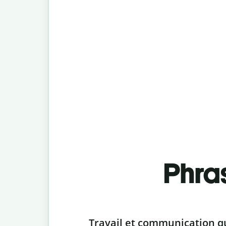
Phra
Slide 1 of 6
Travail et communication q