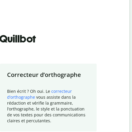
Quillbot
Correcteur d
’
orthographe
Résumer
Bien écrit ? Oh oui. Le
correcteur
Besoin de r
d
’
orthographe
vous assiste dans la
simplifier v
rédaction et vérifie la grammaire,
vos travaux
l
’
orthographe, le style et la ponctuation
résumé de t
de vos textes pour des communications
tâche et vo
claires et percutantes.
claire des 
communicat