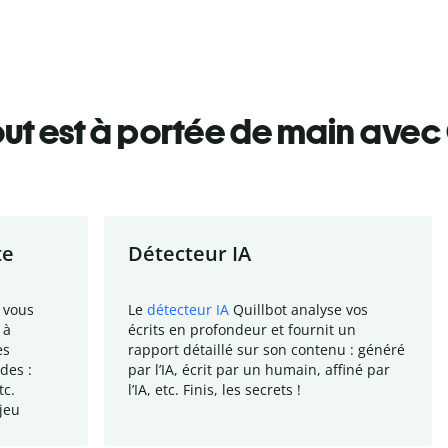
ut est à portée de main avec 
te
Détecteur IA
 vous
Le
détecteur IA
Quillbot analyse vos
 à
écrits en profondeur et fournit un
es
rapport
détaillé sur son contenu : généré
des :
par l
’
IA, écrit par un humain, affiné par
tc.
l
’
IA, etc. Finis, les secrets !
jeu