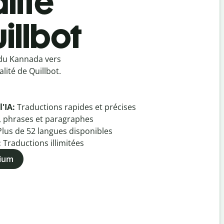
lité
illbot
 du Kannada vers
lité de Quillbot.
l'IA:
Traductions rapides et précises
, phrases et paragraphes
Plus de
52
langues disponibles
:
Traductions illimitées
mium