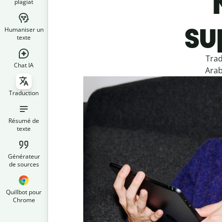
plagiat
su
Humaniser un
texte
Trad
Chat IA
Arab
Traduction
Résumé de
texte
Générateur
de sources
Quillbot pour
Chrome