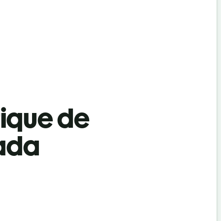
tique de
ada