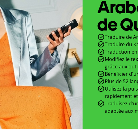
Arab
de Qu
Traduire de A
Traduire du K
Traduction en 
Modifiez le te
grâce aux outi
Bénéficier d'u
Plus de 52 lan
Utilisez la pui
rapidement et
Traduisez d'un
adaptée aux m