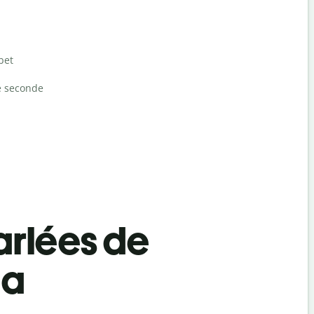
bet
e seconde
rlées de
da
Salutat