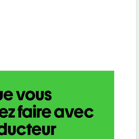
ue vous
z faire avec
aducteur