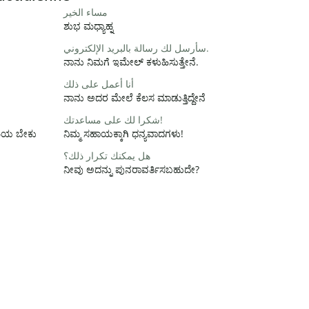
مساء الخير
ಶುಭ ಮಧ್ಯಾಹ್ನ
سأرسل لك رسالة بالبريد الإلكتروني.
ನಾನು ನಿಮಗೆ ಇಮೇಲ್ ಕಳುಹಿಸುತ್ತೇನೆ.
أنا أعمل على ذلك
ನಾನು ಅದರ ಮೇಲೆ ಕೆಲಸ ಮಾಡುತ್ತಿದ್ದೇನೆ
شكرا لك على مساعدتك!
ಸಮಯ ಬೇಕು
ನಿಮ್ಮ ಸಹಾಯಕ್ಕಾಗಿ ಧನ್ಯವಾದಗಳು!
هل يمكنك تكرار ذلك؟
ನೀವು ಅದನ್ನು ಪುನರಾವರ್ತಿಸಬಹುದೇ?