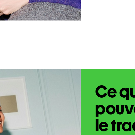
Ce q
pouve
le tr