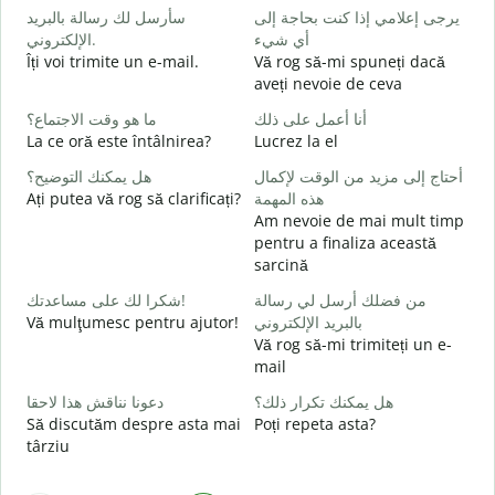
ر
يرجى إعلامي إذا كنت بحاجة إلى
سأرسل لك رسالة بالبريد
الإلكتروني.
أي شيء
B
Îți voi trimite un e-mail.
Vă rog să-mi spuneți dacă
s
aveți nevoie de ceva
ة
ما هو وقت الاجتماع؟
أنا أعمل على ذلك
C
La ce oră este întâlnirea?
Lucrez la el
ا
أحتاج إلى مزيد من الوقت لإكمال
هل يمكنك التوضيح؟
Ați putea vă rog să clarificați?
هذه المهمة
ة
Am nevoie de mai mult timp
L
pentru a finaliza această
sarcină
؟
U
من فضلك أرسل لي رسالة
شكرا لك على مساعدتك!
h
Vă mulţumesc pentru ajutor!
بالبريد الإلكتروني
Vă rog să-mi trimiteți un e-
mail
هل يمكنك تكرار ذلك؟
دعونا نناقش هذا لاحقا
Să discutăm despre asta mai
Poți repeta asta?
târziu