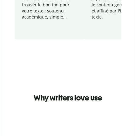
trouver le bon ton pour
le contenu généré
par
votre texte : soutenu,
et affiné par l'IA dans
académique, simple...
texte.
Why writers love use