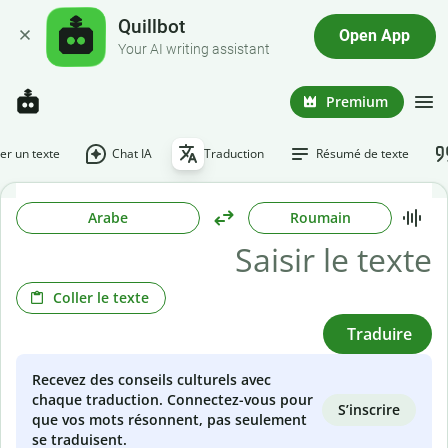
Quillbot
Open App
Your AI writing assistant
Premium
r un texte
Chat IA
Traduction
Résumé de texte
Arabe
Roumain
Coller le texte
Traduire
Recevez des conseils culturels avec
chaque traduction. Connectez-vous pour
S’inscrire
que vos mots résonnent, pas seulement
se traduisent.