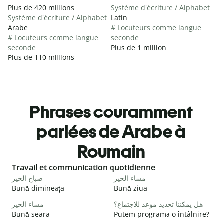
Plus de 420 millions
Système d'écriture / Alphabet
Système d'écriture / Alphabet
Latin
Arabe
# Locuteurs comme langue
# Locuteurs comme langue
seconde
seconde
Plus de 1 million
Plus de 110 millions
Phrases couramment
parlées de Arabe à
Roumain
Slide 1 of 6
Travail et communication quotidienne
S
ا
مساء الخير
صباح الخير
Bună dimineaţa
Bună ziua
S
و
هل يمكننا تحديد موعد للاجتماع؟
مساء الخير
Bună seara
Putem programa o întâlnire?
N