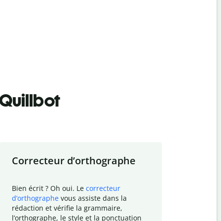
Quillbot
Correcteur d
’
orthographe
Résumer
Bien écrit ? Oh oui. Le
correcteur
Besoin de r
d
’
orthographe
vous assiste dans la
simplifier v
rédaction et vérifie la grammaire,
vos travaux
l
’
orthographe, le style et la ponctuation
résumé de t