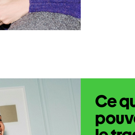
Ce q
pouve
le tr