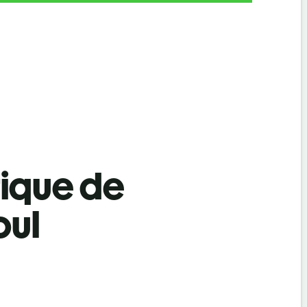
tique de
oul