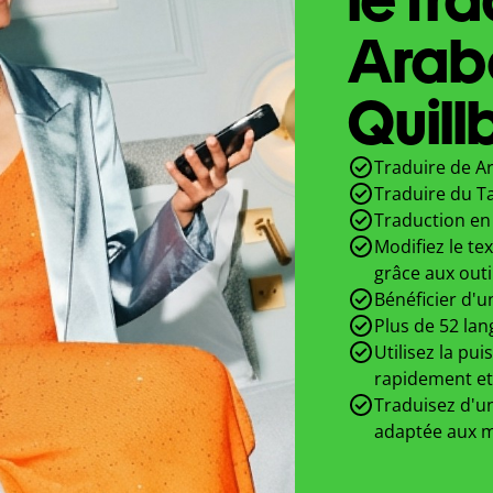
Arab
Quill
Traduire de A
Traduire du T
Traduction en 
Modifiez le te
grâce aux outi
Bénéficier d'u
Plus de 52 lan
Utilisez la pui
rapidement et
Traduisez d'un
adaptée aux m