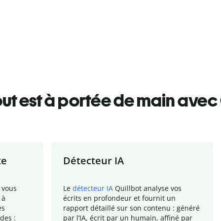
ut est à portée de main avec 
te
Détecteur IA
 vous
Le
détecteur IA
Quillbot analyse vos
 à
écrits en profondeur et fournit un
es
rapport
détaillé sur son contenu : généré
des :
par l
’
IA, écrit par un humain, affiné par