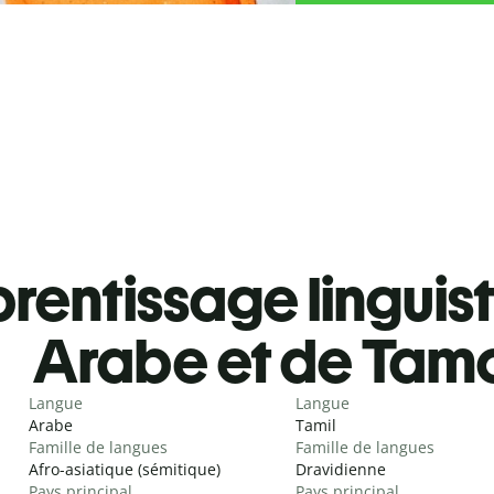
rentissage linguis
Arabe et de Tam
Langue
Langue
Arabe
Tamil
Famille de langues
Famille de langues
Afro-asiatique (sémitique)
Dravidienne
Pays principal
Pays principal