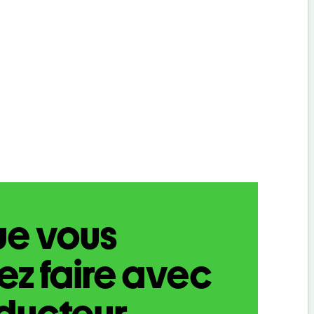
ue vous
z faire avec
aducteur