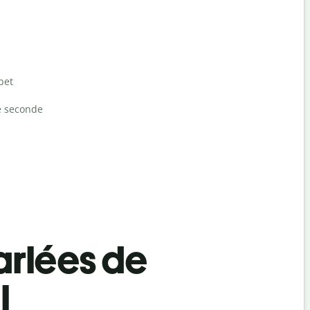
bet
e seconde
rlées de
l