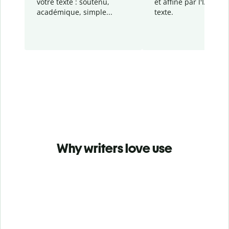
votre texte : soutenu,
et affiné par l'IA dans
académique, simple...
texte.
Why writers love use