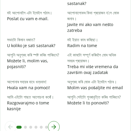
sastanak?
স
মই আপোনালৈ এটা ইমেইল পঠাম।
আপোনালোকৰ কিবা প্ৰয়োজন হ’লে মোক
D
Poslat ću vam e-mail.
জনাব।
আ
Javite mi ako vam nešto
zatreba
হ
সভাটো কিমান বজাত?
মই ইয়াত কাম কৰিছো।
D
U koliko je sati sastanak?
Radim na tome
ব
আপুনি অনুগ্ৰহ কৰি স্পষ্ট কৰিব পাৰিবনে?
এই কামটো সম্পূৰ্ণ কৰিবলৈ মোৰ অধিক
D
Možete li, molim vas,
সময়ৰ প্ৰয়োজন।
pojasniti?
Treba mi više vremena da
ও
završim ovaj zadatak
G
আপোনাৰ সহায়ৰ বাবে ধন্যবাদ!
অনুগ্ৰহ কৰি মোক এটা ইমেইল পঠাব।
Hvala vam na pomoći!
Molim vas pošaljite mi email
আমি এইটো পাছত আলোচনা কৰোঁ।
আপুনি সেইটো পুনৰাবৃত্তি কৰিব পাৰিবনে?
Razgovarajmo o tome
Možete li to ponoviti?
kasnije