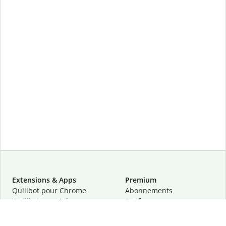
Extensions & Apps
Premium
Quillbot pour Chrome
Abonnements
Quillbot pour Edge
Tarifs
Quillbot pour Safari
Pour les entreprises
Quillbot pour Android
Affiliation