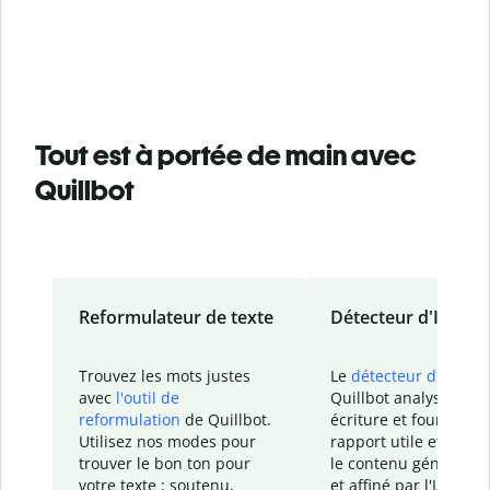
Tout est à portée de main avec
Quillbot
Reformulateur de texte
Détecteur d'IA
Trouvez les mots justes
Le
détecteur d'IA
de
avec
l'outil de
Quillbot analyse votr
reformulation
de Quillbot.
écriture et fournit un
Utilisez nos modes pour
rapport
utile et détail
trouver le bon ton pour
le contenu généré
par
votre texte : soutenu,
et affiné par l'IA dans