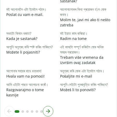
sastanak?
স
মই আপোনালৈ এটা ইমেইল পঠাম।
আপোনালোকৰ কিবা প্ৰয়োজন হ’লে মোক
D
Poslat ću vam e-mail.
জনাব।
আ
Molim te, javi mi ako ti nešto
zatreba
হ
সভাটো কিমান বজাত?
মই ইয়াত কাম কৰিছো।
d
Kada je sastanak?
Radim na tome
ব
আপুনি অনুগ্ৰহ কৰি স্পষ্ট কৰিব পাৰিবনে?
এই কামটো সম্পূৰ্ণ কৰিবলৈ মোৰ অধিক
Možete li pojasniti?
সময়ৰ প্ৰয়োজন।
Trebam više vremena da
ও
izvršim ovaj zadatak
G
আপোনাৰ সহায়ৰ বাবে ধন্যবাদ!
অনুগ্ৰহ কৰি মোক এটা ইমেইল পঠাব।
Hvala vam na pomoći!
Pošaljite mi e-mail
আমি এইটো পাছত আলোচনা কৰোঁ।
আপুনি সেইটো পুনৰাবৃত্তি কৰিব পাৰিবনে?
Razgovarajmo o tome
Možeš li to ponoviti?
kasnije