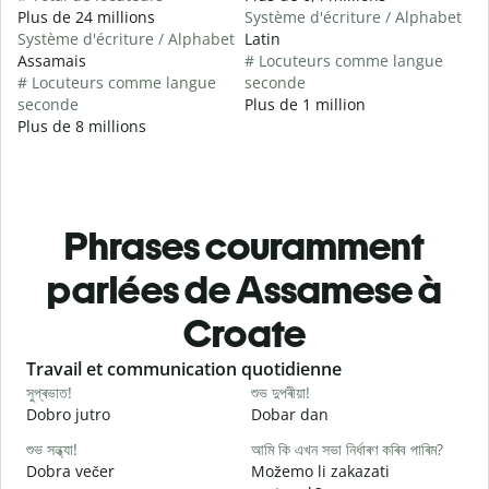
Plus de 24 millions
Système d'écriture / Alphabet
Système d'écriture / Alphabet
Latin
Assamais
# Locuteurs comme langue
# Locuteurs comme langue
seconde
seconde
Plus de 1 million
Plus de 8 millions
Phrases couramment
parlées de Assamese à
Croate
Slide 1 of 6
Travail et communication quotidienne
S
সুপ্ৰভাত!
শুভ দুপৰীয়া!
ন
Dobro jutro
Dobar dan
B
শুভ সন্ধ্যা!
আমি কি এখন সভা নিৰ্ধাৰণ কৰিব পাৰিম?
ম
Dobra večer
Možemo li zakazati
M