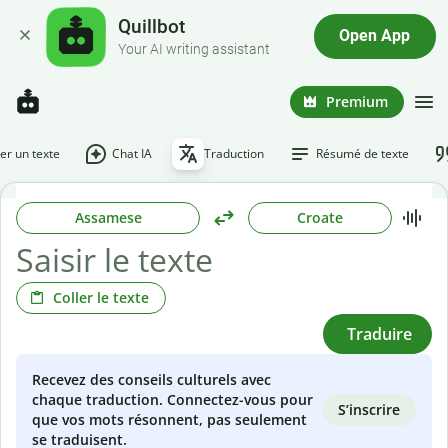
Quillbot
Open App
Your AI writing assistant
Premium
r un texte
Chat IA
Traduction
Résumé de texte
Assamese
Croate
Coller le texte
Traduire
Recevez des conseils culturels avec
chaque traduction. Connectez-vous pour
S’inscrire
que vos mots résonnent, pas seulement
se traduisent.