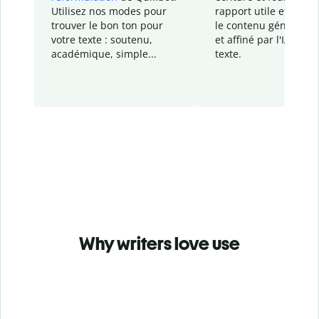
Utilisez nos modes pour
rapport
utile et détail
trouver le bon ton pour
le contenu généré
par
votre texte : soutenu,
et affiné par l'IA dans
académique, simple...
texte.
Why writers love use