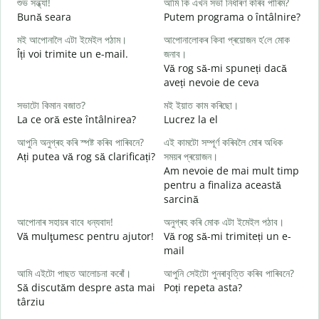
শুভ সন্ধ্যা!
আমি কি এখন সভা নিৰ্ধাৰণ কৰিব পাৰিম?
ম
Bună seara
Putem programa o întâlnire?
N
মই আপোনালৈ এটা ইমেইল পঠাম।
আপোনালোকৰ কিবা প্ৰয়োজন হ’লে মোক
স
Îți voi trimite un e-mail.
জনাব।
B
Vă rog să-mi spuneți dacă
s
aveți nevoie de ceva
আ
সভাটো কিমান বজাত?
মই ইয়াত কাম কৰিছো।
C
La ce oră este întâlnirea?
Lucrez la el
হ
আপুনি অনুগ্ৰহ কৰি স্পষ্ট কৰিব পাৰিবনে?
এই কামটো সম্পূৰ্ণ কৰিবলৈ মোৰ অধিক
Ați putea vă rog să clarificați?
সময়ৰ প্ৰয়োজন।
ব
Am nevoie de mai mult timp
L
pentru a finaliza această
sarcină
ও
U
আপোনাৰ সহায়ৰ বাবে ধন্যবাদ!
অনুগ্ৰহ কৰি মোক এটা ইমেইল পঠাব।
h
Vă mulţumesc pentru ajutor!
Vă rog să-mi trimiteți un e-
mail
আমি এইটো পাছত আলোচনা কৰোঁ।
আপুনি সেইটো পুনৰাবৃত্তি কৰিব পাৰিবনে?
Să discutăm despre asta mai
Poți repeta asta?
târziu