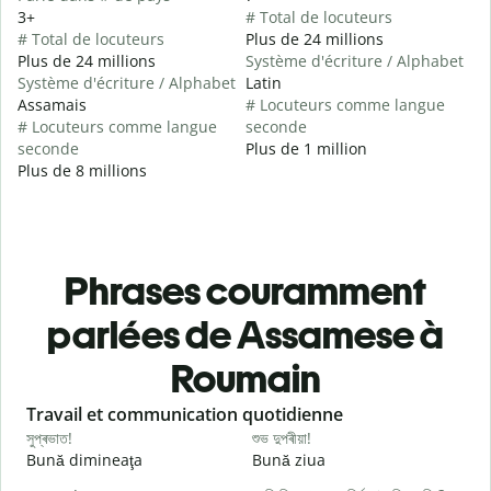
3+
# Total de locuteurs
# Total de locuteurs
Plus de 24 millions
Plus de 24 millions
Système d'écriture / Alphabet
Système d'écriture / Alphabet
Latin
Assamais
# Locuteurs comme langue
# Locuteurs comme langue
seconde
seconde
Plus de 1 million
Plus de 8 millions
Phrases couramment
parlées de Assamese à
Roumain
Slide 1 of 6
Travail et communication quotidienne
S
সুপ্ৰভাত!
শুভ দুপৰীয়া!
ন
Bună dimineaţa
Bună ziua
S