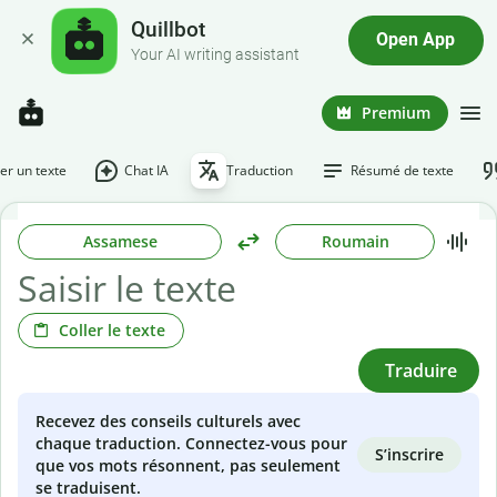
Quillbot
Open App
Your AI writing assistant
Premium
r un texte
Chat IA
Traduction
Résumé de texte
Assamese
Roumain
Coller le texte
Traduire
Recevez des conseils culturels avec
chaque traduction. Connectez-vous pour
S’inscrire
que vos mots résonnent, pas seulement
se traduisent.