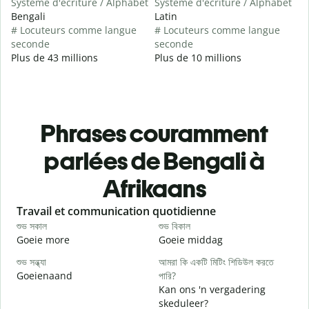
Système d'écriture / Alphabet
Système d'écriture / Alphabet
Bengali
Latin
# Locuteurs comme langue
# Locuteurs comme langue
seconde
seconde
Plus de 43 millions
Plus de 10 millions
Phrases couramment
parlées de Bengali à
Afrikaans
Slide 1 of 6
Travail et communication quotidienne
S
শুভ সকাল
শুভ বিকাল
হ
Goeie more
Goeie middag
H
শুভ সন্ধ্যা
আমরা কি একটি মিটিং শিডিউল করতে
আ
Goeienaand
পারি?
M
Kan ons 'n vergadering
শ
skeduleer?