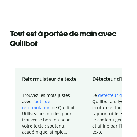
Tout est à portée de main avec
Quillbot
Reformulateur de texte
Détecteur d'IA
Trouvez les mots justes
Le
détecteur d'IA
de
avec
l'outil de
Quillbot analyse votr
reformulation
de Quillbot.
écriture et fournit un
Utilisez nos modes pour
rapport
utile et détail
trouver le bon ton pour
le contenu généré
par
votre texte : soutenu,
et affiné par l'IA dans
académique, simple...
texte.