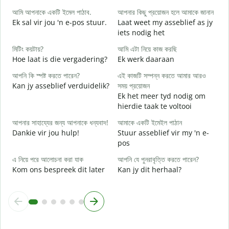
G
আমি আপনাকে একটি ইমেল পাঠাব.
আপনার কিছু প্রয়োজন হলে আমাকে জানান
আ
Ek sal vir jou 'n e-pos stuur.
Laat weet my asseblief as jy
J
iets nodig het
হ্
মিটিং কয়টায়?
আমি এটা নিয়ে কাজ করছি
J
Hoe laat is die vergadering?
Ek werk daaraan
বি
আপনি কি স্পষ্ট করতে পারেন?
এই কাজটি সম্পন্ন করতে আমার আরও
T
Kan jy asseblief verduidelik?
সময় প্রয়োজন
Ek het meer tyd nodig om
ক
hierdie taak te voltooi
W
আপনার সাহায্যের জন্য আপনাকে ধন্যবাদ!
আমাকে একটি ইমেইল পাঠান
Dankie vir jou hulp!
Stuur asseblief vir my 'n e-
pos
এ নিয়ে পরে আলোচনা করা যাক
আপনি যে পুনরাবৃত্তি করতে পারেন?
Kom ons bespreek dit later
Kan jy dit herhaal?