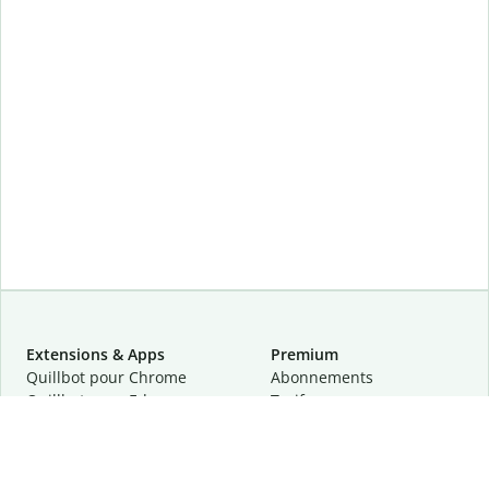
Extensions & Apps
Premium
Quillbot pour Chrome
Abonnements
Quillbot pour Edge
Tarifs
Quillbot pour Safari
Pour les entreprises
Quillbot pour Android
Affiliation
Quillbot
pour
iOS
Demander une démo