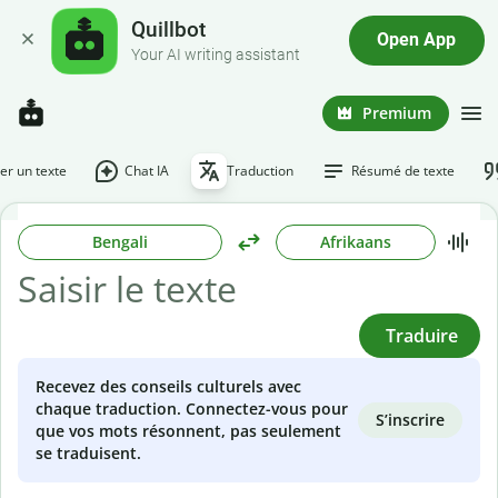
Quillbot
Open App
Your AI writing assistant
Premium
r un texte
Chat IA
Traduction
Résumé de texte
Bengali
Afrikaans
Traduire
Recevez des conseils culturels avec
chaque traduction. Connectez-vous pour
S’inscrire
que vos mots résonnent, pas seulement
se traduisent.