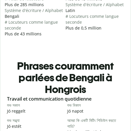
Plus de 285 millions
Système d'écriture / Alphabet
Système d'écriture / Alphabet
Latin
Bengali
# Locuteurs comme langue
# Locuteurs comme langue
seconde
seconde
Plus de 0,5 million
Plus de 43 millions
Phrases couramment
parlées de Bengali à
Hongrois
Slide 1 of 6
Travail et communication quotidienne
S
শুভ সকাল
শুভ বিকাল
হ
Jó reggelt
Jó napot
H
শুভ সন্ধ্যা
আমরা কি একটি মিটিং শিডিউল করতে
আ
Jó estét
পারি?