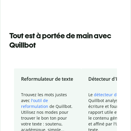
Tout est à portée de main avec
Quillbot
Reformulateur de texte
Détecteur d'IA
Trouvez les mots justes
Le
détecteur d'IA
de
avec
l'outil de
Quillbot analyse votr
reformulation
de Quillbot.
écriture et fournit un
Utilisez nos modes pour
rapport
utile et détail
trouver le bon ton pour
le contenu généré
par
votre texte : soutenu,
et affiné par l'IA dans
académique, simple...
texte.