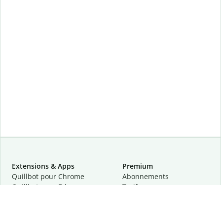
Extensions & Apps
Premium
Quillbot pour Chrome
Abonnements
Quillbot pour Edge
Tarifs
Quillbot pour Safari
Pour les entreprises
Quillbot pour Android
Affiliation
Quillbot
pour
iOS
Demander une démo