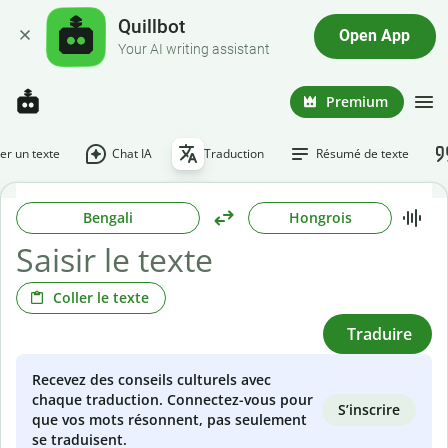
Quillbot
Open App
Your AI writing assistant
Premium
r un texte
Chat IA
Traduction
Résumé de texte
Bengali
Hongrois
Coller le texte
Traduire
Recevez des conseils culturels avec
chaque traduction. Connectez-vous pour
S’inscrire
que vos mots résonnent, pas seulement
se traduisent.