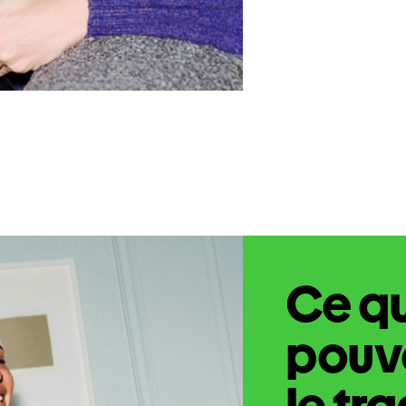
Ce q
pouve
le tr