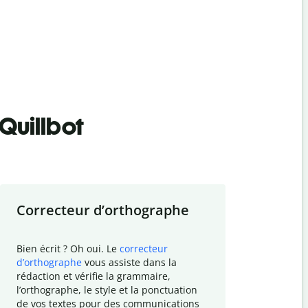
Quillbot
Correcteur d
’
orthographe
Résumer
Bien écrit ? Oh oui. Le
correcteur
Besoin de r
d
’
orthographe
vous assiste dans la
simplifier v
rédaction et vérifie la grammaire,
vos travaux
l
’
orthographe, le style et la ponctuation
résumé de t
de vos textes pour des communications
tâche et vo