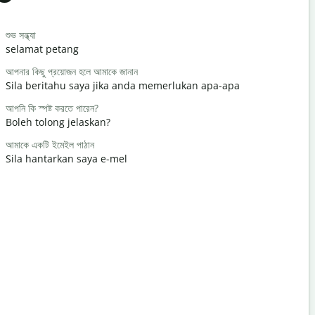
Salutat
শুভ সন্ধ্যা
হ্যালো/হাই
selamat petang
Hello / Hai
আপনার কিছু প্রয়োজন হলে আমাকে জানান
কেমন আছেন?
Sila beritahu saya jika anda memerlukan apa-apa
apa khaba
আপনি কি স্পষ্ট করতে পারেন?
আপনাকে স্বাগ
Boleh tolong jelaskan?
Anda dial
আমাকে একটি ইমেইল পাঠান
মাফ করবেন/দুঃ
Sila hantarkan saya e-mel
Maafkan s
কাছের হোটেল ক
Di manakah