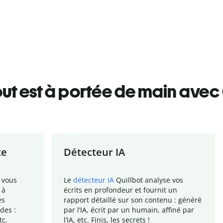
ut est à portée de main avec 
te
Détecteur IA
 vous
Le
détecteur IA
Quillbot analyse vos
 à
écrits en profondeur et fournit un
es
rapport
détaillé sur son contenu : généré
des :
par l
’
IA, écrit par un humain, affiné par
tc.
l
’
IA, etc. Finis, les secrets !