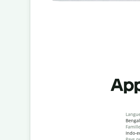
App
Langu
Bengal
Famill
Indo-e
Pays p