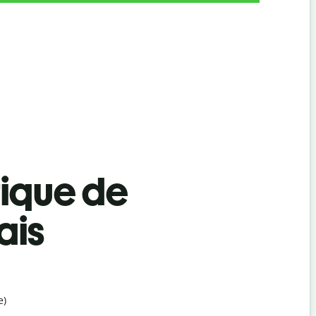
tique de
ais
e)