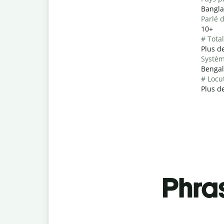
Bangla
Parlé 
10+
# Tota
Plus d
Systèm
Bengal
# Locu
Plus de
Phra