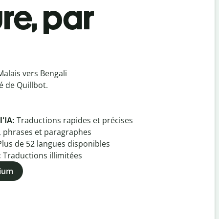
re, par
alais vers Bengali
 de Quillbot.
l'IA:
Traductions rapides et précises
, phrases et paragraphes
Plus de
52
langues disponibles
:
Traductions illimitées
mium