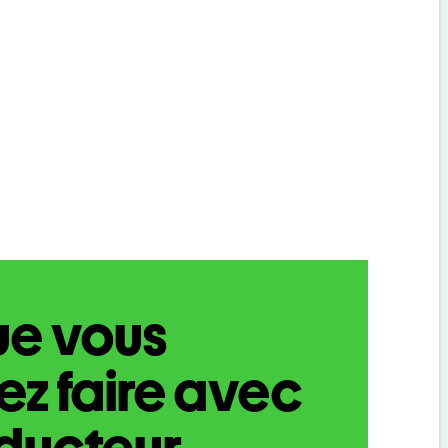
ue vous
z faire avec
aducteur