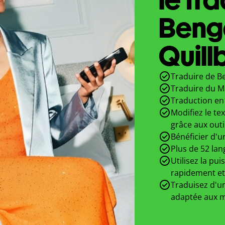
Benga
Quill
Traduire de Be
Traduire du Ma
Traduction en 
Modifiez le te
grâce aux outi
Bénéficier d'u
Plus de 52 lan
Utilisez la pui
rapidement et
Traduisez d'un
adaptée aux m