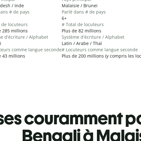
desh / Inde
Malaisie / Brunei
dans # de pays
Parlé dans # de pays
6+
l de locuteurs
# Total de locuteurs
e 285 millions
Plus de 82 millions
e d'écriture / Alphabet
Système d'écriture / Alphabet
i
Latin / Arabe / Thaï
teurs comme langue seconde
# Locuteurs comme langue seconde
 43 millions
Plus de 200 millions (y compris les l
ses couramment pa
Bengali à Malai