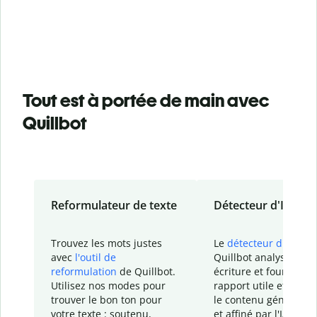
Tout est à portée de main avec
Quillbot
Reformulateur de texte
Détecteur d'IA
Trouvez les mots justes
Le
détecteur d'IA
de
avec
l'outil de
Quillbot analyse votr
reformulation
de Quillbot.
écriture et fournit un
Utilisez nos modes pour
rapport
utile et détail
trouver le bon ton pour
le contenu généré
par
votre texte : soutenu,
et affiné par l'IA dans