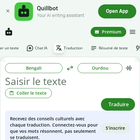
Quillbot
Open App
Your AI writing assistant
Premium
r un texte
Chat IA
Traduction
Résumé de texte
Bengali
Ourdou
Coller le texte
Traduire
Recevez des conseils culturels avec
chaque traduction. Connectez-vous pour
S’inscrire
que vos mots résonnent, pas seulement
se traduisent.