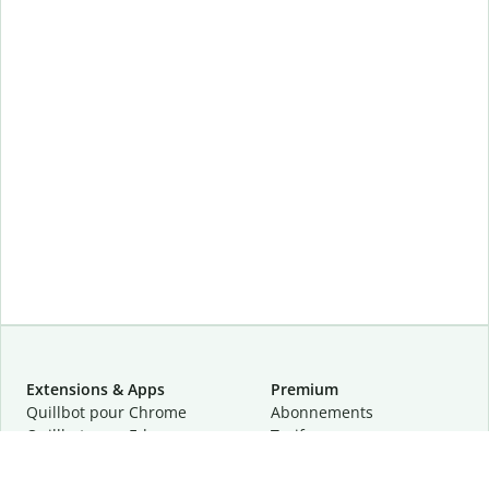
Extensions & Apps
Premium
Quillbot pour Chrome
Abonnements
Quillbot pour Edge
Tarifs
Quillbot pour Safari
Pour les entreprises
Quillbot pour Android
Affiliation