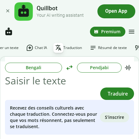
Quillbot
Open App
Your AI writing assistant
Premium
r un texte
Chat IA
Traduction
Résumé de texte
Bengali
Pendjabi
Traduire
Recevez des conseils culturels avec
chaque traduction. Connectez-vous pour
S’inscrire
que vos mots résonnent, pas seulement
se traduisent.