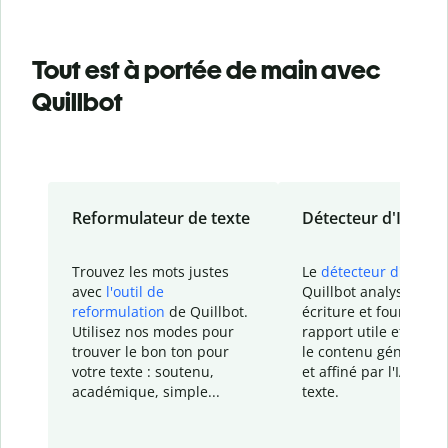
Tout est à portée de main avec
Quillbot
Reformulateur de texte
Détecteur d'IA
Trouvez les mots justes
Le
détecteur d'IA
de
avec
l'outil de
Quillbot analyse votr
reformulation
de Quillbot.
écriture et fournit un
Utilisez nos modes pour
rapport
utile et détail
trouver le bon ton pour
le contenu généré
par
votre texte : soutenu,
et affiné par l'IA dans
académique, simple...
texte.