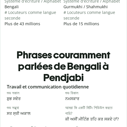
Système d'écriture / Alphabet
Système d'écriture / Alphabet
Bengali
Gurmukhi / Shahmukhi
# Locuteurs comme langue
# Locuteurs comme langue
seconde
seconde
Plus de 43 millions
Plus de 15 millions
Phrases couramment
parlées de Bengali à
Pendjabi
Slide 1 of 6
Travail et communication quotidienne
S
শুভ সকাল
শুভ বিকাল
হ
ਸ਼ੁਭ ਸਵੇਰ
ਨਮਸਕਾਰ
ਹ
শুভ সন্ধ্যা
আমরা কি একটি মিটিং শিডিউল করতে
আ
ਸਤ ਸ੍ਰੀ ਅਕਾਲ
পারি?
ਮ
ਕੀ ਅਸੀਂ ਮੀਟਿੰਗ ਤਹਿ ਕਰ ਸਕਦੇ ਹਾਂ?
শ