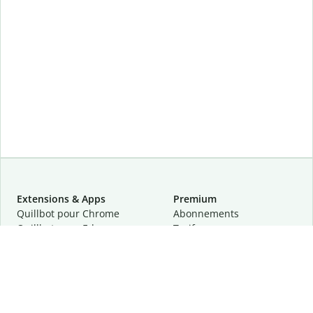
Extensions & Apps
Premium
Quillbot pour Chrome
Abonnements
Quillbot pour Edge
Tarifs
Quillbot pour Safari
Pour les entreprises
Quillbot pour Android
Affiliation
Quillbot
pour
iOS
Demander une démo
Quillbot pour Windows
Quillbot pour macOS