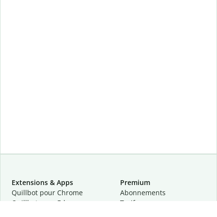
Extensions & Apps
Premium
Quillbot pour Chrome
Abonnements
Quillbot pour Edge
Tarifs
Quillbot pour Safari
Pour les entreprises