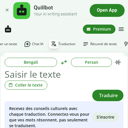
Quillbot
Open App
Your AI writing assistant
Premium
r un texte
Chat IA
Traduction
Résumé de texte
Bengali
Persan
Coller le texte
Traduire
Recevez des conseils culturels avec
chaque traduction. Connectez-vous pour
S’inscrire
que vos mots résonnent, pas seulement
se traduisent.