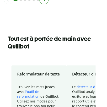
Tout est à portée de main avec
Quillbot
Reformulateur de texte
Détecteur d'IA
Trouvez les mots justes
Le
détecteur d'IA
de
avec
l'outil de
Quillbot analyse votr
reformulation
de Quillbot.
écriture et fournit un
Utilisez nos modes pour
rapport
utile et détail
trouver le bon ton pour
le contenu généré
par