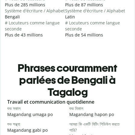
Plus de 285 millions
Plus de 87 millions
Système d'écriture / Alphabet
Système d'écriture / Alphabet
Bengali
Latin
# Locuteurs comme langue
# Locuteurs comme langue
seconde
seconde
Plus de 43 millions
Plus de 54 millions
Phrases couramment
parlées de Bengali à
Tagalog
Slide 1 of 6
Travail et communication quotidienne
S
শুভ সকাল
শুভ বিকাল
হ
Magandang umaga po
Magandang hapon po
H
শুভ সন্ধ্যা
আমরা কি একটি মিটিং শিডিউল করতে
আ
Magandang gabi po
পারি?
A