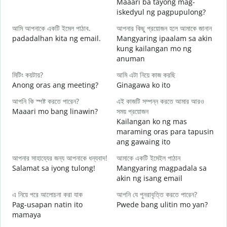
Maaari ba tayong mag-
শ
iskedyul ng pagpupulong?
আমি আপনাকে একটি ইমেল পাঠাব.
আপনার কিছু প্রয়োজন হলে আমাকে জানান
padadalhan kita ng email.
Mangyaring ipaalam sa akin
আ
kung kailangan mo ng
B
anuman
হ্
মিটিং কয়টায়?
আমি এটা নিয়ে কাজ করছি
O
Anong oras ang meeting?
Ginagawa ko ito
বি
আপনি কি স্পষ্ট করতে পারেন?
এই কাজটি সম্পন্ন করতে আমার আরও
Maaari mo bang linawin?
সময় প্রয়োজন
Kailangan ko ng mas
ক
maraming oras para tapusin
S
ang gawaing ito
h
আপনার সাহায্যের জন্য আপনাকে ধন্যবাদ!
আমাকে একটি ইমেইল পাঠান
Salamat sa iyong tulong!
Mangyaring magpadala sa
akin ng isang email
এ নিয়ে পরে আলোচনা করা যাক
আপনি যে পুনরাবৃত্তি করতে পারেন?
Pag-usapan natin ito
Pwede bang ulitin mo yan?
mamaya