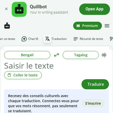
Quillbot
Open App
Your AI writing assistant
Premium
r un texte
Chat IA
Traduction
Résumé de texte
Bengali
Tagalog
Coller le texte
Traduire
Recevez des conseils culturels avec
chaque traduction. Connectez-vous pour
S’inscrire
que vos mots résonnent, pas seulement
se traduisent.