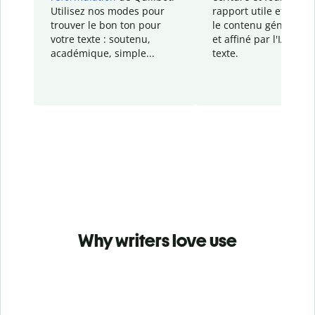
Utilisez nos modes pour
rapport
utile et détail
trouver le bon ton pour
le contenu généré
par
votre texte : soutenu,
et affiné par l'IA dans
académique, simple...
texte.
Why writers love use