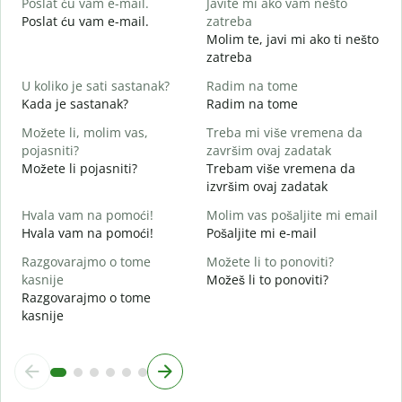
Poslat ću vam e-mail.
Javite mi ako vam nešto
Poslat ću vam e-mail.
zatreba
Molim te, javi mi ako ti nešto
zatreba
D
d
U koliko je sati sastanak?
Radim na tome
Kada je sastanak?
Radim na tome
D
Možete li, molim vas,
Treba mi više vremena da
pojasniti?
završim ovaj zadatak
G
Možete li pojasniti?
Trebam više vremena da
G
izvršim ovaj zadatak
Hvala vam na pomoći!
Molim vas pošaljite mi email
Hvala vam na pomoći!
Pošaljite mi e-mail
Razgovarajmo o tome
Možete li to ponoviti?
kasnije
Možeš li to ponoviti?
Razgovarajmo o tome
kasnije