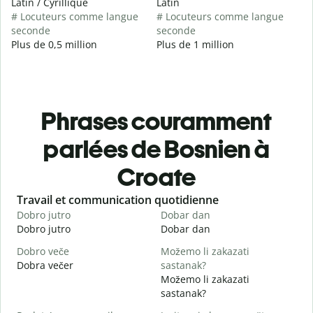
Latin / Cyrillique
Latin
# Locuteurs comme langue
# Locuteurs comme langue
seconde
seconde
Plus de 0,5 million
Plus de 1 million
Phrases couramment
parlées de Bosnien à
Croate
Slide 1 of 6
Travail et communication quotidienne
S
Dobro jutro
Dobar dan
Z
Dobro jutro
Dobar dan
B
Dobro veče
Možemo li zakazati
M
Dobra večer
sastanak?
M
Možemo li zakazati
D
sastanak?
D