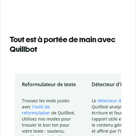
Tout est à portée de main avec
Quillbot
Reformulateur de texte
Détecteur d'IA
Trouvez les mots justes
Le
détecteur d'IA
de
avec
l'outil de
Quillbot analyse votr
reformulation
de Quillbot.
écriture et fournit un
Utilisez nos modes pour
rapport
utile et détail
trouver le bon ton pour
le contenu généré
par
votre texte : soutenu,
et affiné par l'IA dans