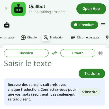
Quillbot
Open App
Your AI writing assistant
Premium
r un texte
Chat IA
Traduction
Résumé de texte
Bosnien
Croate
Traduire
Recevez des conseils culturels avec
chaque traduction. Connectez-vous pour
S’inscrire
que vos mots résonnent, pas seulement
se traduisent.