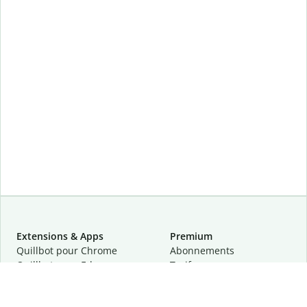
Extensions & Apps
Premium
Quillbot pour Chrome
Abonnements
Quillbot pour Edge
Tarifs
Quillbot pour Safari
Pour les entreprises
Quillbot pour Android
Affiliation