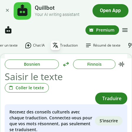
Quillbot
Open App
Your AI writing assistant
Premium
r un texte
Chat IA
Traduction
Résumé de texte
Bosnien
Finnois
Coller le texte
Traduire
Recevez des conseils culturels avec
chaque traduction. Connectez-vous pour
S’inscrire
que vos mots résonnent, pas seulement
se traduisent.