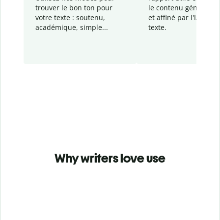
trouver le bon ton pour
le contenu généré
par
votre texte : soutenu,
et affiné par l'IA dans
académique, simple...
texte.
Why writers love use