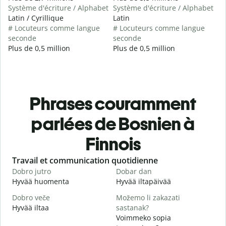
Système d'écriture / Alphabet
Système d'écriture / Alphabet
Latin / Cyrillique
Latin
# Locuteurs comme langue
# Locuteurs comme langue
seconde
seconde
Plus de 0,5 million
Plus de 0,5 million
Phrases couramment
parlées de Bosnien à
Finnois
Slide 1 of 6
Travail et communication quotidienne
S
Dobro jutro
Dobar dan
Z
Hyvää huomenta
Hyvää iltapäivää
H
Dobro veče
Možemo li zakazati
M
Hyvää iltaa
sastanak?
N
Voimmeko sopia
D