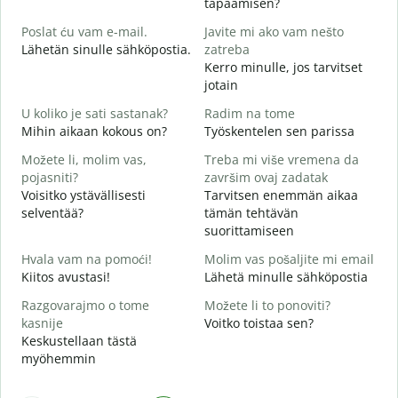
tapaamisen?
H
Poslat ću vam e-mail.
Javite mi ako vam nešto
i
Lähetän sinulle sähköpostia.
zatreba
Kerro minulle, jos tarvitset
T
jotain
D
U koliko je sati sastanak?
Radim na tome
K
Mihin aikaan kokous on?
Työskentelen sen parissa
D
Možete li, molim vas,
Treba mi više vremena da
H
pojasniti?
završim ovaj zadatak
Voisitko ystävällisesti
Tarvitsen enemmän aikaa
G
selventää?
tämän tehtävän
M
suorittamiseen
Hvala vam na pomoći!
Molim vas pošaljite mi email
Kiitos avustasi!
Lähetä minulle sähköpostia
Razgovarajmo o tome
Možete li to ponoviti?
kasnije
Voitko toistaa sen?
Keskustellaan tästä
myöhemmin