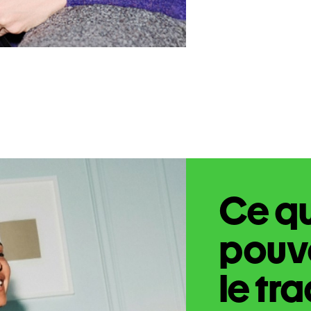
Ce q
pouve
le tr