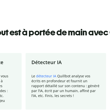
ut est à portée de main avec 
te
Détecteur IA
 vous
Le
détecteur IA
Quillbot analyse vos
 à
écrits en profondeur et fournit un
es
rapport
détaillé sur son contenu : généré
des :
par l
’
IA, écrit par un humain, affiné par
tc.
l
’
IA, etc. Finis, les secrets !
jeu