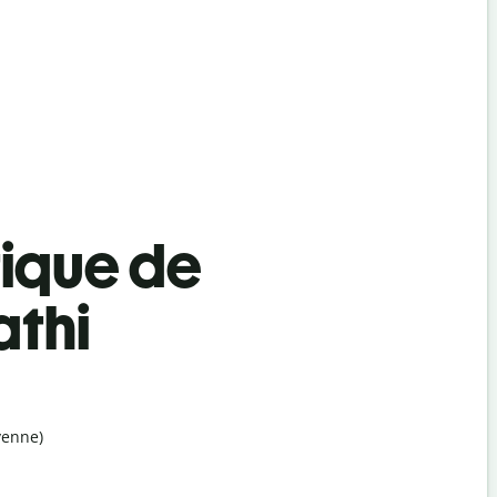
tique de
athi
yenne)