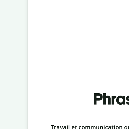
Phra
Slide 1 of 6
Travail et communication q