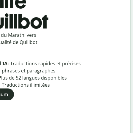
ité
illbot
 du Marathi vers
alité de Quillbot.
l'IA:
Traductions rapides et précises
, phrases et paragraphes
Plus de
52
langues disponibles
:
Traductions illimitées
mium