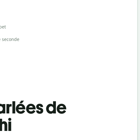
bet
e seconde
rlées de
hi
Salutat