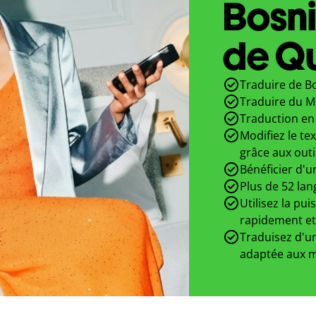
Bosn
de Qu
Traduire de Bo
Traduire du M
Traduction en 
Modifiez le te
grâce aux outi
Bénéficier d'u
Plus de 52 lan
Utilisez la pui
rapidement et
Traduisez d'un
adaptée aux m