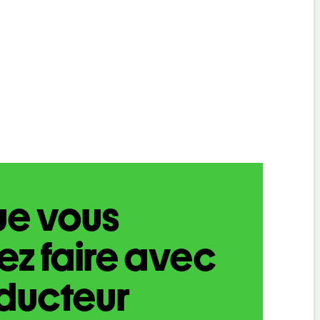
ue vous
z faire avec
aducteur