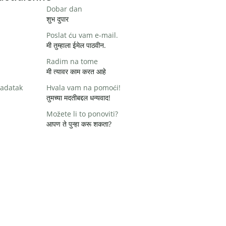
Dobar dan
शुभ दुपार
Poslat ću vam e-mail.
मी तुम्हाला ईमेल पाठवीन.
Radim na tome
मी त्यावर काम करत आहे
zadatak
Hvala vam na pomoći!
तुमच्या मदतीबद्दल धन्यवाद!
Možete li to ponoviti?
आपण ते पुन्हा करू शकता?