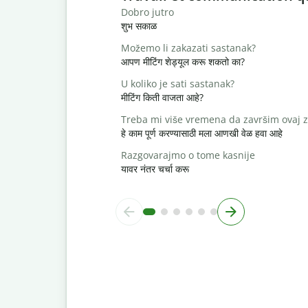
Dobro jutro
शुभ सकाळ
Možemo li zakazati sastanak?
आपण मीटिंग शेड्यूल करू शकतो का?
U koliko je sati sastanak?
मीटिंग किती वाजता आहे?
Treba mi više vremena da završim ovaj 
हे काम पूर्ण करण्यासाठी मला आणखी वेळ हवा आहे
Razgovarajmo o tome kasnije
यावर नंतर चर्चा करू