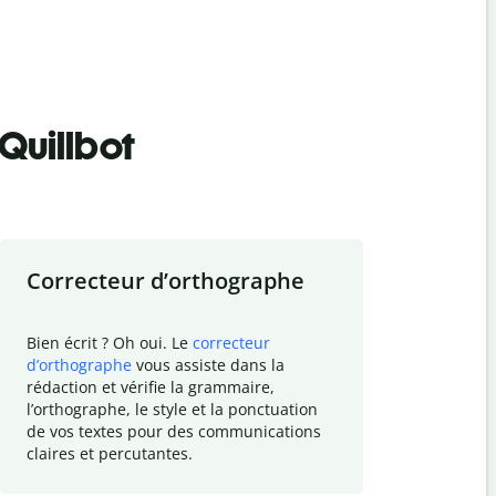
Quillbot
Correcteur d
’
orthographe
Résumer
Bien écrit ? Oh oui. Le
correcteur
Besoin de r
d
’
orthographe
vous assiste dans la
simplifier v
rédaction et vérifie la grammaire,
vos travaux
l
’
orthographe, le style et la ponctuation
résumé de t
de vos textes pour des communications
tâche et vo
claires et percutantes.
claire des 
communicat