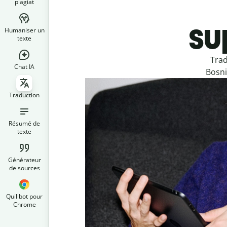
plagiat
su
Humaniser un
texte
Trad
Chat IA
Bosni
Traduction
Résumé de
texte
Générateur
de sources
Quillbot pour
Chrome