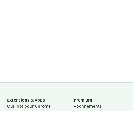
Extensions & Apps
Premium
Quillbot pour Chrome
Abonnements
Quillbot pour Edge
Tarifs
Quillbot pour Safari
Pour les entreprises
Quillbot pour Android
Affiliation
Quillbot
pour
iOS
Demander une démo