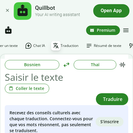
Quillbot
Open App
Your AI writing assistant
Premium
r un texte
Chat IA
Traduction
Résumé de texte
Bosnien
Thaï
Coller le texte
Traduire
Recevez des conseils culturels avec
chaque traduction. Connectez-vous pour
S’inscrire
que vos mots résonnent, pas seulement
se traduisent.