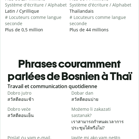
Système d'écriture / Alphabet
Système d'écriture / Alphabet
Latin / Cyrillique
Thaïlandais
# Locuteurs comme langue
# Locuteurs comme langue
seconde
seconde
Plus de 0,5 million
Plus de 44 millions
Phrases couramment
parlées de Bosnien à Thaï
Slide 1 of 6
Travail et communication quotidienne
S
Dobro jutro
Dobar dan
Z
สวัสดีตอนเช้า
สวัสดีตอนบ่าย
ส
Dobro veče
Možemo li zakazati
M
สวัสดีตอนเย็น
sastanak?
ฉ
เราสามารถกำหนดเวลาการ
D
ประชุมได้หรือไม่?
ส
Poslat ću vam e-mail.
Javite mi ako vam nešto