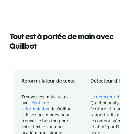
Tout est à portée de main avec
Quillbot
Reformulateur de texte
Détecteur d'IA
Trouvez les mots justes
Le
détecteur d'IA
de
avec
l'outil de
Quillbot analyse votr
reformulation
de Quillbot.
écriture et fournit un
Utilisez nos modes pour
rapport
utile et détail
trouver le bon ton pour
le contenu généré
par
votre texte : soutenu,
et affiné par l'IA dans
académique, simple...
texte.