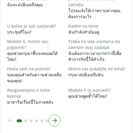
ฉันจะส่งอีเมลถึงคุณ
zatreba
ด
โปรดแจ้งให้เราทราบหากคุณ
ต้องการอะไร
D
ใ
U koliko je sati sastanak?
Radim na tome
ประชุมกี่โมง?
ฉันกำลังทำมันอยู่
D
ล
Možete li, molim vas,
Treba mi više vremena da
pojasniti?
završim ovaj zadatak
G
คุณช่วยกรุณาชี้แจงหน่อยได้
ฉันต้องการเวลามากกว่านี้เพื่อ
โ
ไหม?
ทำภารกิจนี้ให้สำเร็จ
Hvala vam na pomoći!
Molim vas pošaljite mi email
ขอบคุณสำหรับความช่วยเหลือ
กรุณาส่งอีเมลถึงฉัน
ของคุณ!
Razgovarajmo o tome
Možete li to ponoviti?
kasnije
คุณช่วยพูดซ้ำได้ไหม?
มาหารือเรื่องนี้ในภายหลัง