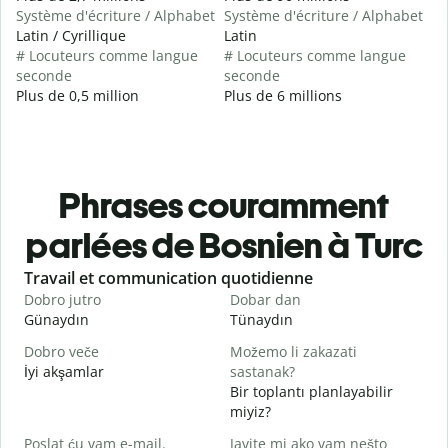
Système d'écriture / Alphabet
Système d'écriture / Alphabet
Latin / Cyrillique
Latin
# Locuteurs comme langue
# Locuteurs comme langue
seconde
seconde
Plus de 0,5 million
Plus de 6 millions
Phrases couramment
parlées de Bosnien à Turc
Slide 1 of 6
Travail et communication quotidienne
S
Dobro jutro
Dobar dan
Z
Günaydın
Tünaydın
M
Dobro veče
Možemo li zakazati
M
İyi akşamlar
sastanak?
Bir toplantı planlayabilir
D
miyiz?
G
Poslat ću vam e-mail.
Javite mi ako vam nešto