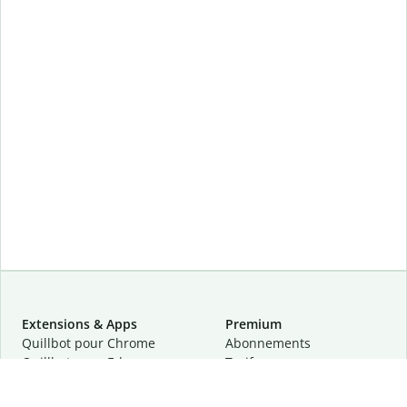
Extensions & Apps
Premium
Quillbot pour Chrome
Abonnements
Quillbot pour Edge
Tarifs
Quillbot pour Safari
Pour les entreprises
Quillbot pour Android
Affiliation