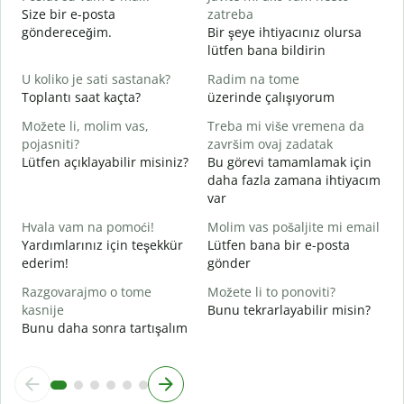
Size bir e-posta
zatreba
R
göndereceğim.
Bir şeye ihtiyacınız olursa
lütfen bana bildirin
D
E
U koliko je sati sastanak?
Radim na tome
Toplantı saat kaçta?
üzerinde çalışıyorum
D
G
Možete li, molim vas,
Treba mi više vremena da
pojasniti?
završim ovaj zadatak
G
Lütfen açıklayabilir misiniz?
Bu görevi tamamlamak için
E
daha fazla zamana ihtiyacım
var
Hvala vam na pomoći!
Molim vas pošaljite mi email
Yardımlarınız için teşekkür
Lütfen bana bir e-posta
ederim!
gönder
Razgovarajmo o tome
Možete li to ponoviti?
kasnije
Bunu tekrarlayabilir misin?
Bunu daha sonra tartışalım