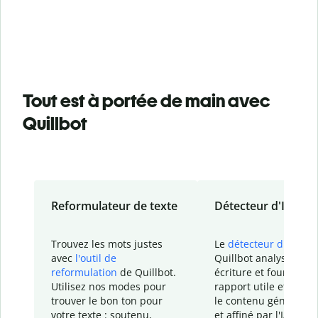
Tout est à portée de main avec
Quillbot
Reformulateur de texte
Détecteur d'IA
Trouvez les mots justes
Le
détecteur d'IA
de
avec
l'outil de
Quillbot analyse votr
reformulation
de Quillbot.
écriture et fournit un
Utilisez nos modes pour
rapport
utile et détail
trouver le bon ton pour
le contenu généré
par
votre texte : soutenu,
et affiné par l'IA dans