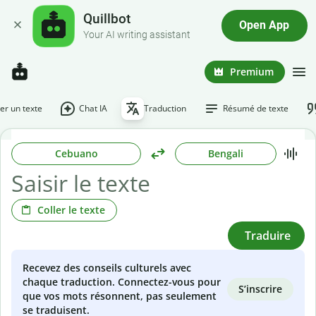
Quillbot
Open App
Your AI writing assistant
Premium
r un texte
Chat IA
Traduction
Résumé de texte
Cebuano
Bengali
Coller le texte
Traduire
Recevez des conseils culturels avec
chaque traduction. Connectez-vous pour
S’inscrire
que vos mots résonnent, pas seulement
se traduisent.