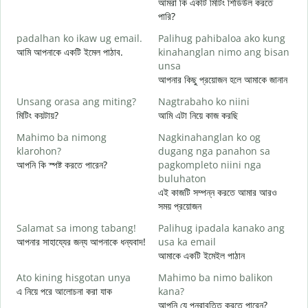
আমরা কি একটি মিটিং শিডিউল করতে
M
পারি?
g
padalhan ko ikaw ug email.
Palihug pahibaloa ako kung
শ
আমি আপনাকে একটি ইমেল পাঠাব.
kinahanglan nimo ang bisan
G
unsa
আ
আপনার কিছু প্রয়োজন হলে আমাকে জানান
O
Unsang orasa ang miting?
Nagtrabaho ko niini
হ্
মিটিং কয়টায়?
আমি এটা নিয়ে কাজ করছি
Mahimo ba nimong
Nagkinahanglan ko og
বি
klarohon?
dugang nga panahon sa
আপনি কি স্পষ্ট করতে পারেন?
pagkompleto niini nga
buluhaton
A
এই কাজটি সম্পন্ন করতে আমার আরও
h
সময় প্রয়োজন
ক
Salamat sa imong tabang!
Palihug ipadala kanako ang
আপনার সাহায্যের জন্য আপনাকে ধন্যবাদ!
usa ka email
আমাকে একটি ইমেইল পাঠান
Ato kining hisgotan unya
Mahimo ba nimo balikon
এ নিয়ে পরে আলোচনা করা যাক
kana?
আপনি যে পুনরাবৃত্তি করতে পারেন?