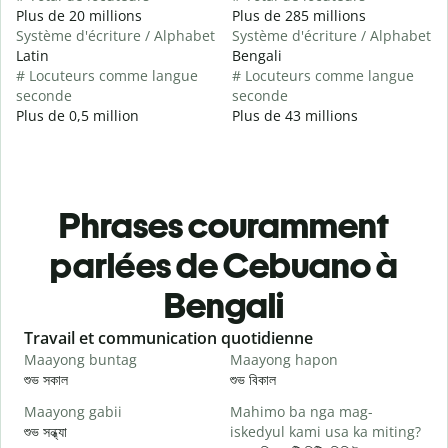
Plus de 20 millions
Plus de 285 millions
Système d'écriture / Alphabet
Système d'écriture / Alphabet
Latin
Bengali
# Locuteurs comme langue
# Locuteurs comme langue
seconde
seconde
Plus de 0,5 million
Plus de 43 millions
Phrases couramment
parlées de Cebuano à
Bengali
Slide 1 of 6
Travail et communication quotidienne
S
Maayong buntag
Maayong hapon
H
শুভ সকাল
শুভ বিকাল
হ
Maayong gabii
Mahimo ba nga mag-
A
শুভ সন্ধ্যা
iskedyul kami usa ka miting?
আ