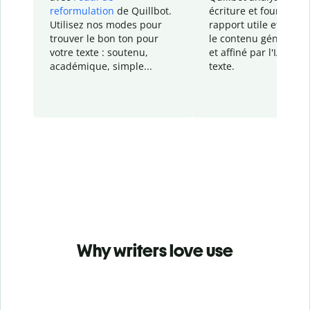
reformulation
de Quillbot.
écriture et fournit un
Utilisez nos modes pour
rapport
utile et détail
trouver le bon ton pour
le contenu généré
par
votre texte : soutenu,
et affiné par l'IA dans
académique, simple...
texte.
Why writers love use